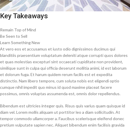
Key Takeaways
Remain Top of Mind
Be Seen to Sell
Learn Something New
At vero eos et accusamus et iusto odio dignissimos ducimus qui
blanditiis praesentium voluptatum deleniti atque corrupti quos dolores
et quas molestias excepturi sint occaecati cupiditate non provident,
similique sunt in culpa qui officia deserunt mollitia animi, id est laborum
et dolorum fuga. Et harum quidem rerum facilis est et expedita
distinctio. Nam libero tempore, cum soluta nobis est eligendi optio
cumque nihil impedit quo minus id quod maxime placeat facere
possimus, omnis voluptas assumenda est, omnis dolor repellendus.
Bibendum est ultricies integer quis. Risus quis varius quam quisque id
diam vel. Lorem mollis aliquam ut porttitor leo a diam sollicitudin. At
tempor commodo ullamcorper a. Faucibus scelerisque eleifend donec
pretium vulputate sapien nec. Aliquet bibendum enim facilisis gravida