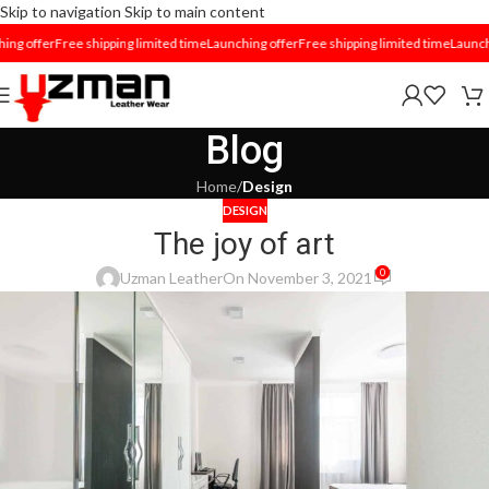
Skip to navigation
Skip to main content
g offer
Free shipping limited time
Launching offer
Free shipping limited time
Launchin
Blog
Home
/
Design
DESIGN
The joy of art
0
Uzman Leather
On November 3, 2021