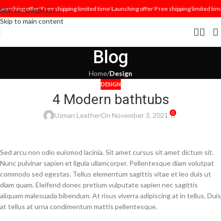
unching offer
Free shipping limited time
Launching offer
Free shipping limited time
Skip to navigation
Skip to main content
Blog
Home
/
Design
DESIGN
4 Modern bathtubs
0
Uzman Leather
On November 3, 2021
Sed arcu non odio euismod lacinia. Sit amet cursus sit amet dictum sit.
Nunc pulvinar sapien et ligula ullamcorper. Pellentesque diam volutpat
commodo sed egestas. Tellus elementum sagittis vitae et leo duis ut
diam quam. Eleifend donec pretium vulputate sapien nec sagittis
aliquam malesuada bibendum. At risus viverra adipiscing at in tellus. Duis
at tellus at urna condimentum mattis pellentesque.