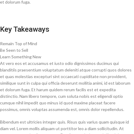
et dolorum fuga.
Key Takeaways
Remain Top of Mind
Be Seen to Sell
Learn Something New
At vero eos et accusamus et iusto odio dignissimos ducimus qui
blanditiis praesentium voluptatum deleniti atque corrupti quos dolores
et quas molestias excepturi sint occaecati cupiditate non provident,
similique sunt in culpa qui officia deserunt mollitia animi, id est laborum
et dolorum fuga. Et harum quidem rerum facilis est et expedita
distinctio. Nam libero tempore, cum soluta nobis est eligendi optio
cumque nihil impedit quo minus id quod maxime placeat facere
possimus, omnis voluptas assumenda est, omnis dolor repellendus.
Bibendum est ultricies integer quis. Risus quis varius quam quisque id
diam vel. Lorem mollis aliquam ut porttitor leo a diam sollicitudin. At