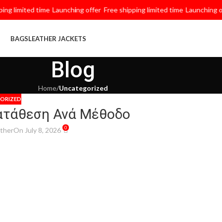
limited time
Launching offer
Free shipping limited time
Launching offer
BAGS
LEATHER JACKETS
Blog
Home
/
Uncategorized
ORIZED
Κατάθεση Ανά Μέθοδο
0
ther
On July 8, 2026