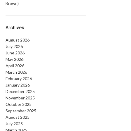
Archives
August 2026
July 2026
June 2026
May 2026
April 2026
March 2026
February 2026
January 2026
December 2025
November 2025
October 2025
September 2025
August 2025
July 2025
March 2025