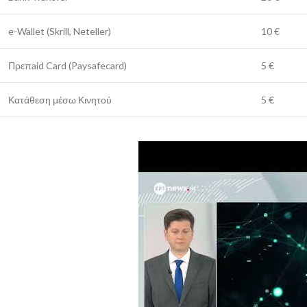
e-Wallet (Skrill, Neteller)
10 €
Πρεπaid Card (Paysafecard)
5 €
Κατάθεση μέσω Κινητού
5 €