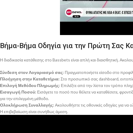
Βήμα-Βήμα Οδηγία για την Πρώτη Σας Κ
Η διαδικασία κατάθεσης στο Bassbets είναι απλή και διαισθητική. Ακολο
Σύνδεση στον Λογαριασμό σας:
Πραγματοποιήστε είσοδο στο προφίλ 
Πλοήγηση στην Καταθετήρια:
Στο προσωπικό σας dashboard, εντοπίστ
Επιλογή Μεθόδου Πληρωμής:
Επιλέξτε από την λίστα τον τρόπο πληρω
Εισαγωγή Ποσού:
Εισάγετε το ποσό που θέλετε να καταθέσετε, φροντίζ
για την επιλεγμένη μέθοδο.
Ολοκλήρωση Συναλλαγής:
Ακολουθήστε τις οθονικές οδηγίες για να 
Η επιβεβαίωση είναι συνήθως άμεση.