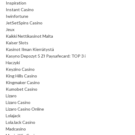
Inspiration
Instant Casino
Iwinfortune
JetSetSpins Casino
Jeux
Kaikki Nettikasinot Malta
Kaiser Slots
Kasinot Ilman Kierrätystä
Kasyno Depozyt 5 Zł Paysafecard: TOP 3 i
Haczyki
Keyzino Casino
King Hills Casino
Kingmaker Casino
Kumobet Casino
Lizaro
Lizaro Casino
Lizaro Casino Online
Lolajack
LolaJack Casino
Madcasino