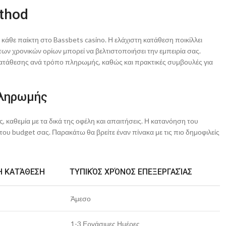
thod
 κάθε παίκτη στο Bassbets casino. Η ελάχιστη κατάθεση ποικίλλει
ων χρονικών ορίων μπορεί να βελτιστοποιήσει την εμπειρία σας.
κατάθεσης ανά τρόπο πληρωμής, καθώς και πρακτικές συμβουλές για
Πληρωμής
καθεμία με τα δικά της οφέλη και απαιτήσεις. Η κατανόηση του
του budget σας. Παρακάτω θα βρείτε έναν πίνακα με τις πιο δημοφιλείς
Η ΚΑΤΆΘΕΣΗ
ΤΥΠΙΚΌΣ ΧΡΌΝΟΣ ΕΠΕΞΕΡΓΑΣΊΑΣ
Άμεσο
1-3 Εργάσιμες Ημέρες