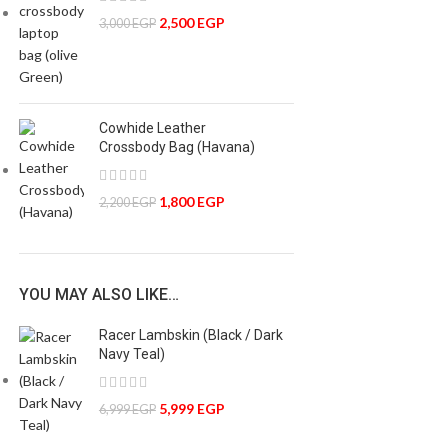
2,500
EGP
3,000
EGP
Cowhide Leather
Crossbody Bag (Havana)
1,800
EGP
2,200
EGP
YOU MAY ALSO LIKE…
Racer Lambskin (Black / Dark
Navy Teal)
5,999
EGP
6,999
EGP