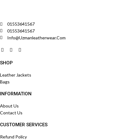
01553641567
01553641567
Info@uzmanleatherwear.com
SHOP
Leather Jackets
Bags
INFORMATION
About Us
Contact Us
CUSTOMER SERVICES
Refund Policy