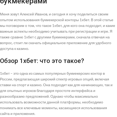
букмекерами
Меня зовут Алексей Иванов, и сегодня я хочу поделиться своим
опытом использования букмекерской конторы 1хбет. В этой статье
мы поговорим о том, что такое 1хбет, для кого она подходит, и какие
важные аспекты необходимо учитывать при регистрации и игре. Я
также сравню 1хбет с другими букмекерами, сначала отвечая на
вопрос, стоит ли скачать официальное приложение для удобного
доступа к казино.
Обзор 1хбет: что это такое?
1хбет – это одна из самых популярных букмекерских контор в
России, предлагающая широкий спектр игровых опций, включая
ставки на спорт и казино. Она подходит как для начинающих, так и
для опытных игроков благодаря простоте интерфейса и
разнообразию предложений. Однако чтобы максимально
использовать возможности данной платформы, необходимо
понимать все ключевые моменты, касающиеся использования
сайта и приложения.