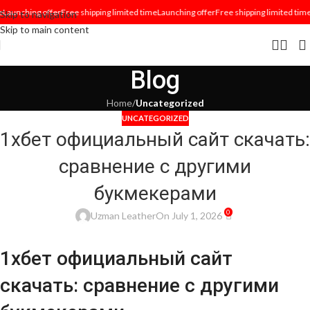
Launching offer
Free shipping limited time
Launching offer
Free shipping limited time
Skip to navigation
Skip to main content
Blog
Home
/
Uncategorized
UNCATEGORIZED
1хбет официальный сайт скачать:
сравнение с другими
букмекерами
0
Uzman Leather
On July 1, 2026
1хбет официальный сайт
скачать: сравнение с другими