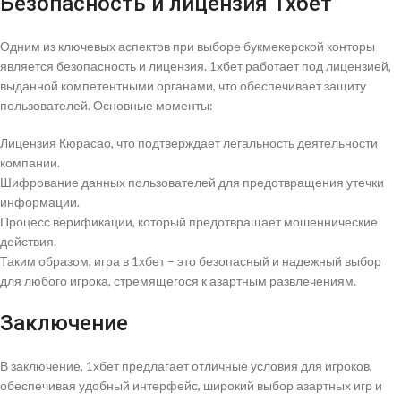
Безопасность и лицензия 1хбет
Одним из ключевых аспектов при выборе букмекерской конторы
является безопасность и лицензия. 1хбет работает под лицензией,
выданной компетентными органами, что обеспечивает защиту
пользователей. Основные моменты:
Лицензия Кюрасао, что подтверждает легальность деятельности
компании.
Шифрование данных пользователей для предотвращения утечки
информации.
Процесс верификации, который предотвращает мошеннические
действия.
Таким образом, игра в 1хбет – это безопасный и надежный выбор
для любого игрока, стремящегося к азартным развлечениям.
Заключение
В заключение, 1хбет предлагает отличные условия для игроков,
обеспечивая удобный интерфейс, широкий выбор азартных игр и