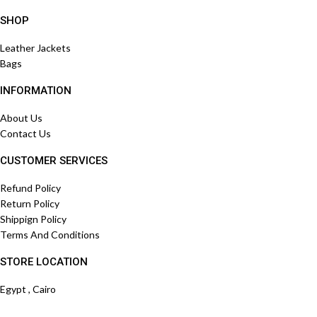
SHOP
Leather Jackets
Bags
INFORMATION
About Us
Contact Us
CUSTOMER SERVICES
Refund Policy
Return Policy
Shippign Policy
Terms And Conditions
STORE LOCATION
Egypt , Cairo