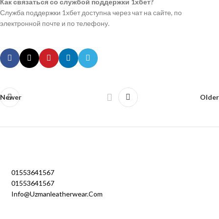
Как связаться со службой поддержки 1хбет?
Служба поддержки 1хбет доступна через чат на сайте, по
электронной почте и по телефону.
Newer
Older
01553641567
01553641567
Info@uzmanleatherwear.com