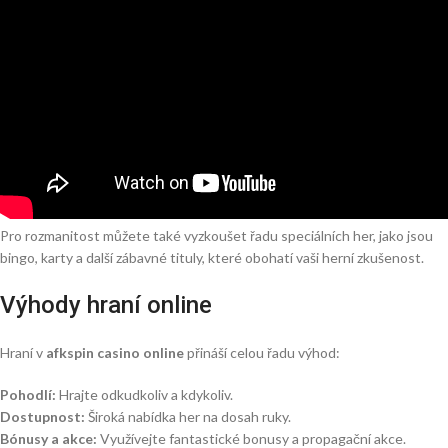
Pro rozmanitost můžete také vyzkoušet řadu speciálních her, jako jsou
bingo, karty a další zábavné tituly, které obohatí vaši herní zkušenost.
Výhody hraní online
Hraní v
afkspin casino online
přináší celou řadu výhod:
Pohodlí:
Hrajte odkudkoliv a kdykoliv.
Dostupnost:
Široká nabídka her na dosah ruky.
Bónusy a akce:
Využívejte fantastické bonusy a propagační akce.