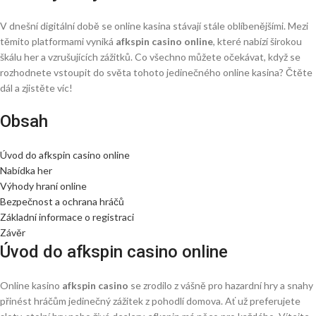
V dnešní digitální době se online kasina stávají stále oblíbenějšími. Mezi
těmito platformami vyniká
afkspin casino online
, které nabízí širokou
škálu her a vzrušujících zážitků. Co všechno můžete očekávat, když se
rozhodnete vstoupit do světa tohoto jedinečného online kasina? Čtěte
dál a zjistěte víc!
Obsah
Úvod do afkspin casino online
Nabídka her
Výhody hraní online
Bezpečnost a ochrana hráčů
Základní informace o registraci
Závěr
Úvod do afkspin casino online
Online kasino
afkspin casino
se zrodilo z vášně pro hazardní hry a snahy
přinést hráčům jedinečný zážitek z pohodlí domova. Ať už preferujete