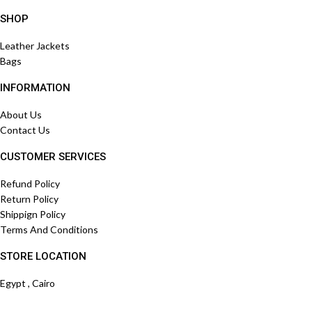
SHOP
Leather Jackets
Bags
INFORMATION
About Us
Contact Us
CUSTOMER SERVICES
Refund Policy
Return Policy
Shippign Policy
Terms And Conditions
STORE LOCATION
Egypt , Cairo