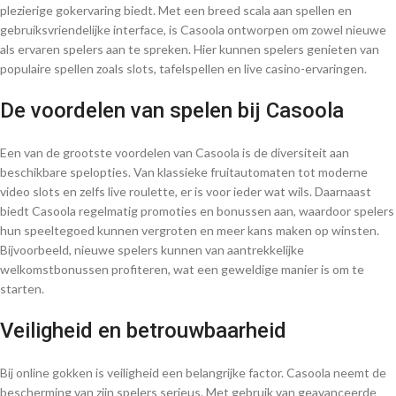
plezierige gokervaring biedt. Met een breed scala aan spellen en
gebruiksvriendelijke interface, is Casoola ontworpen om zowel nieuwe
als ervaren spelers aan te spreken. Hier kunnen spelers genieten van
populaire spellen zoals slots, tafelspellen en live casino-ervaringen.
De voordelen van spelen bij Casoola
Een van de grootste voordelen van Casoola is de diversiteit aan
beschikbare spelopties. Van klassieke fruitautomaten tot moderne
video slots en zelfs live roulette, er is voor ieder wat wils. Daarnaast
biedt Casoola regelmatig promoties en bonussen aan, waardoor spelers
hun speeltegoed kunnen vergroten en meer kans maken op winsten.
Bijvoorbeeld, nieuwe spelers kunnen van aantrekkelijke
welkomstbonussen profiteren, wat een geweldige manier is om te
starten.
Veiligheid en betrouwbaarheid
Bij online gokken is veiligheid een belangrijke factor. Casoola neemt de
bescherming van zijn spelers serieus. Met gebruik van geavanceerde