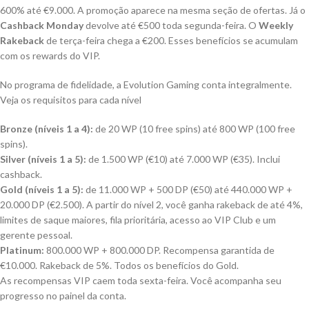
600% até €9.000. A promoção aparece na mesma seção de ofertas. Já o
Cashback Monday
devolve até €500 toda segunda-feira. O
Weekly
Rakeback
de terça-feira chega a €200. Esses benefícios se acumulam
com os rewards do VIP.
No programa de fidelidade, a Evolution Gaming conta integralmente.
Veja os requisitos para cada nível
Bronze (níveis 1 a 4):
de 20 WP (10 free spins) até 800 WP (100 free
spins).
Silver (níveis 1 a 5):
de 1.500 WP (€10) até 7.000 WP (€35). Inclui
cashback.
Gold (níveis 1 a 5):
de 11.000 WP + 500 DP (€50) até 440.000 WP +
20.000 DP (€2.500). A partir do nível 2, você ganha rakeback de até 4%,
limites de saque maiores, fila prioritária, acesso ao VIP Club e um
gerente pessoal.
Platinum:
800.000 WP + 800.000 DP. Recompensa garantida de
€10.000. Rakeback de 5%. Todos os benefícios do Gold.
As recompensas VIP caem toda sexta-feira. Você acompanha seu
progresso no painel da conta.