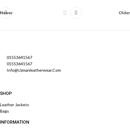
Newer
Older
01553641567
01553641567
Info@uzmanleatherwear.com
SHOP
Leather Jackets
Bags
INFORMATION