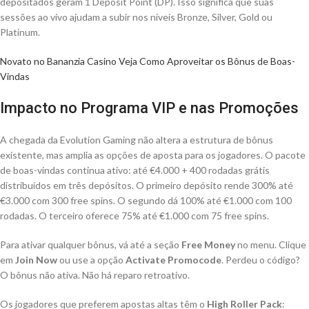
depositados geram 1 Deposit Point (DP). Isso significa que suas
sessões ao vivo ajudam a subir nos níveis Bronze, Silver, Gold ou
Platinum.
Novato no Bananzia Casino Veja Como Aproveitar os Bônus de Boas-
Vindas
Impacto no Programa VIP e nas Promoções
A chegada da Evolution Gaming não altera a estrutura de bônus
existente, mas amplia as opções de aposta para os jogadores. O pacote
de boas-vindas continua ativo: até €4.000 + 400 rodadas grátis
distribuídos em três depósitos. O primeiro depósito rende 300% até
€3.000 com 300 free spins. O segundo dá 100% até €1.000 com 100
rodadas. O terceiro oferece 75% até €1.000 com 75 free spins.
Para ativar qualquer bônus, vá até a seção
Free Money
no menu. Clique
em
Join Now
ou use a opção
Activate Promocode
. Perdeu o código?
O bônus não ativa. Não há reparo retroativo.
Os jogadores que preferem apostas altas têm o
High Roller Pack
: