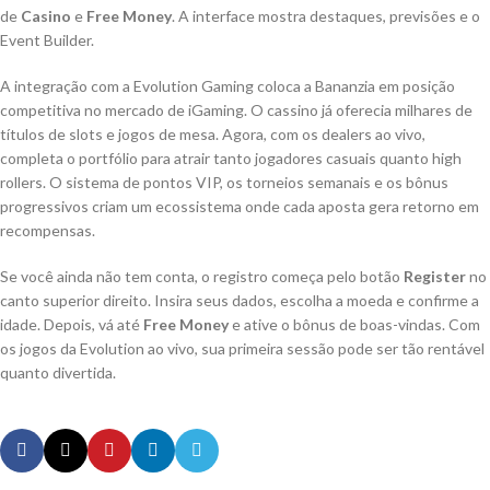
de
Casino
e
Free Money
. A interface mostra destaques, previsões e o
Event Builder.
A integração com a Evolution Gaming coloca a Bananzia em posição
competitiva no mercado de iGaming. O cassino já oferecia milhares de
títulos de slots e jogos de mesa. Agora, com os dealers ao vivo,
completa o portfólio para atrair tanto jogadores casuais quanto high
rollers. O sistema de pontos VIP, os torneios semanais e os bônus
progressivos criam um ecossistema onde cada aposta gera retorno em
recompensas.
Se você ainda não tem conta, o registro começa pelo botão
Register
no
canto superior direito. Insira seus dados, escolha a moeda e confirme a
idade. Depois, vá até
Free Money
e ative o bônus de boas-vindas. Com
os jogos da Evolution ao vivo, sua primeira sessão pode ser tão rentável
quanto divertida.