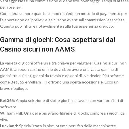
Vantaggi: Nessuna commissione di deposito. Svantaggi: Tempi di attesa
per i prelievi.
Considera sempre quanto tempo richiede un metodo di pagamento per
l’elaborazione dei prelievi e se ci sono eventuali commissioni associate.
Questo può influire notevolmente sulla tua esperienza di gioco.
Gamma di giochi: Cosa aspettarsi dai
Casino sicuri non AAMS
La varietà di giochi offre un’altra chiave per valutare i
Casino sicuri non
AAMS
. Un buon casinò online dovrebbe avere una vasta gamma di
giochi, tra cui slot, giochi da tavolo e opzioni di live dealer. Piattaforme
come Bet365 e William Hill offrono una scelta eccezionale. Ecco un
breve riepilogo:
Bet365:
Ampia selezione di slot e giochi da tavolo con vari fornitori di
software.
William Hill:
Una delle più grandi librerie di giochi, compresi i giochi dal
vivo.
Luckland:
Specializzato in slot, ottimo per i fan delle macchinette.