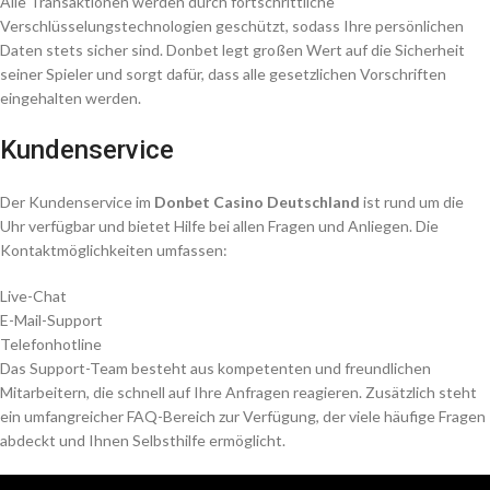
Alle Transaktionen werden durch fortschrittliche
Verschlüsselungstechnologien geschützt, sodass Ihre persönlichen
Daten stets sicher sind. Donbet legt großen Wert auf die Sicherheit
seiner Spieler und sorgt dafür, dass alle gesetzlichen Vorschriften
eingehalten werden.
Kundenservice
Der Kundenservice im
Donbet Casino Deutschland
ist rund um die
Uhr verfügbar und bietet Hilfe bei allen Fragen und Anliegen. Die
Kontaktmöglichkeiten umfassen:
Live-Chat
E-Mail-Support
Telefonhotline
Das Support-Team besteht aus kompetenten und freundlichen
Mitarbeitern, die schnell auf Ihre Anfragen reagieren. Zusätzlich steht
ein umfangreicher FAQ-Bereich zur Verfügung, der viele häufige Fragen
abdeckt und Ihnen Selbsthilfe ermöglicht.