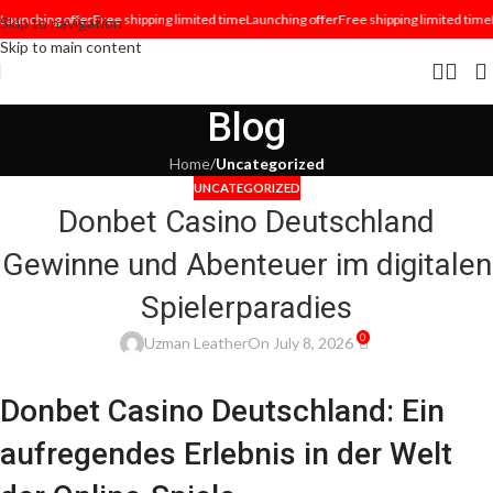
aunching offer
Free shipping limited time
Launching offer
Free shipping limited time
L
Skip to navigation
Skip to main content
Blog
Home
/
Uncategorized
UNCATEGORIZED
Donbet Casino Deutschland
Gewinne und Abenteuer im digitalen
Spielerparadies
0
Uzman Leather
On July 8, 2026
Donbet Casino Deutschland: Ein
aufregendes Erlebnis in der Welt