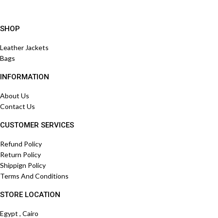
SHOP
Leather Jackets
Bags
INFORMATION
About Us
Contact Us
CUSTOMER SERVICES
Refund Policy
Return Policy
Shippign Policy
Terms And Conditions
STORE LOCATION
Egypt , Cairo