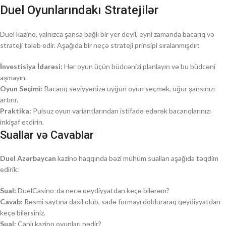
Duel Oyunlarındakı Stratejilər
Duel kazino, yalnızca şansa bağlı bir yer deyil, eyni zamanda bacarıq və
strateji tələb edir. Aşağıda bir neçə strateji prinsipi sıralanmışdır:
İnvestisiya İdarəsi:
Hər oyun üçün büdcənizi planlayın və bu büdcəni
aşmayın.
Oyun Seçimi:
Bacarıq səviyyənizə uyğun oyun seçmək, uğur şansınızı
artırır.
Praktika:
Pulsuz oyun variantlarından istifadə edərək bacarıqlarınızı
inkişaf etdirin.
Suallar və Cavablar
Duel Azərbaycan
kazino haqqında bəzi mühüm sualları aşağıda təqdim
edirik:
Sual:
DuelCasino-da necə qeydiyyatdan keçə bilərəm?
Cavab:
Rəsmi saytına daxil olub, sadə formayı dolduraraq qeydiyyatdan
keçə bilərsiniz.
Sual:
Canlı kazino oyunları nədir?