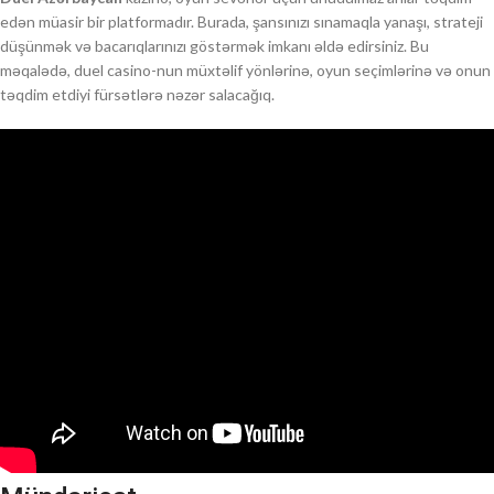
edən müasir bir platformadır. Burada, şansınızı sınamaqla yanaşı, strateji
düşünmək və bacarıqlarınızı göstərmək imkanı əldə edirsiniz. Bu
məqalədə, duel casino-nun müxtəlif yönlərinə, oyun seçimlərinə və onun
təqdim etdiyi fürsətlərə nəzər salacağıq.