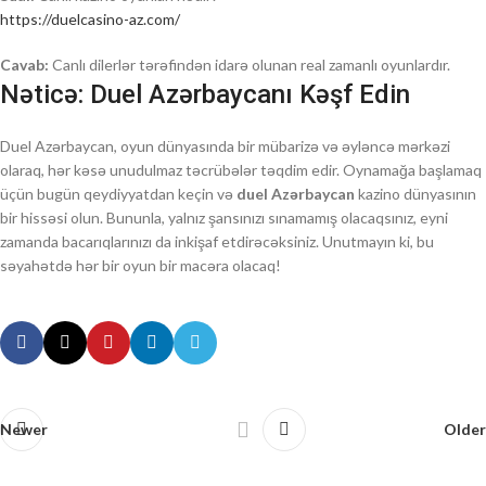
https://duelcasino-az.com/
Cavab:
Canlı dilerlər tərəfindən idarə olunan real zamanlı oyunlardır.
Nəticə: Duel Azərbaycanı Kəşf Edin
Duel Azərbaycan, oyun dünyasında bir mübarizə və əyləncə mərkəzi
olaraq, hər kəsə unudulmaz təcrübələr təqdim edir. Oynamağa başlamaq
üçün bugün qeydiyyatdan keçin və
duel Azərbaycan
kazino dünyasının
bir hissəsi olun. Bununla, yalnız şansınızı sınamamış olacaqsınız, eyni
zamanda bacarıqlarınızı da inkişaf etdirəcəksiniz. Unutmayın ki, bu
səyahətdə hər bir oyun bir macəra olacaq!
Newer
Older