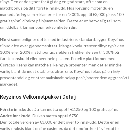
tilbyr. Den er designet for å gi deg en god start, ofte som en
matchbonus på ditt første innskudd. Hos Keyzino møter du en
markedsføring som reklamerer for en “300% opp til €3,000 pluss 100
gratisspinn” direkte på hjemmesiden. Dette er et betydelig tall som
umiddelbart fanger oppmerksomheten din.
Når vi sammenligner dette med industriens standard, ligger Keyzinos
tilbud ofte over gjennomsnittet. Mange konkurrenter tilbyr typisk en
100% eller 200% matchbonus, sjelden strekker de seg til 300% på
første innskudd eller over hele pakken. Enkelte plattformer med
Curacao-lisens kan matche slike høye prosenter, men det er mindre
vanlig blant de mest etablerte aktørene. Keyzinos fokus på en høy
prosentandel og et stort maksimalt beløp posisjonerer dem aggressivt i
markedet.
Keyzinos Velkomstpakke i Detalj
Første innskudd:
Du kan motta opptil €2,250 og 100 gratisspinn.
Andre innskudd:
Du kan motta opptil €750.
Den totale verdien av €3,000 er delt over to innskudd. Dette er en
vanlig praksis blant online casinoer, da det oppfordrer til gjentatte