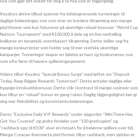
noe som gjør det enkelt for deg å se hva som er tilgjengelig.
Keyzinos aktive tilbud spenner fra tidsbegrensede turneringer til
daglige belønninger, noe som viser en bredere tilnærming enn mange
plattformer som kun fokuserer på ukentlige reload-bonuser. “World Cup
Nations Tournament” med €100,000 å dele og en live nedtelling
indikerer en dynamisk, eventbasert tilnærming. Dette skiller seg fra
mange konkurrenter som holder seg til mer statiske ukentlige
kampanjer. Turneringer skaper en følelse av hast og konkurranse, noe
som ofte fører til høyere spillerengasjement.
Videre tilbyr Keyzino “Special Bonus Surge” med løftet om “Deposit
Today, Reap Bigger Rewards Tomorrow!”. Dette antyder daglige eller
hyppige innskuddsbonuser. Dette står i kontrast til mange casinoer som
kun tilbyr en “reload”-bonus en gang i uken. Daglig tilgjengelighet kan gi
deg mer fleksibilitet og konsistente belønninger.
Deres “Exclusive Daily VIP Rewards” under slagordet “WinThere Has
Got You Covered” og andre fordeler som “100 gratisspinn” og
“cashback opp til €100” viser en innsats for å belønne spillere over tid.
Mange Curacao-lisensierte plattformer tilbyr cashback, men sjelden er