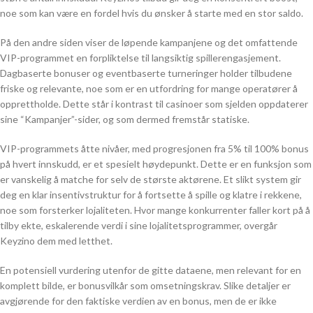
noe som kan være en fordel hvis du ønsker å starte med en stor saldo.
På den andre siden viser de løpende kampanjene og det omfattende
VIP-programmet en forpliktelse til langsiktig spillerengasjement.
Dagbaserte bonuser og eventbaserte turneringer holder tilbudene
friske og relevante, noe som er en utfordring for mange operatører å
opprettholde. Dette står i kontrast til casinoer som sjelden oppdaterer
sine “Kampanjer”-sider, og som dermed fremstår statiske.
VIP-programmets åtte nivåer, med progresjonen fra 5% til 100% bonus
på hvert innskudd, er et spesielt høydepunkt. Dette er en funksjon som
er vanskelig å matche for selv de største aktørene. Et slikt system gir
deg en klar insentivstruktur for å fortsette å spille og klatre i rekkene,
noe som forsterker lojaliteten. Hvor mange konkurrenter faller kort på å
tilby ekte, eskalerende verdi i sine lojalitetsprogrammer, overgår
Keyzino dem med letthet.
En potensiell vurdering utenfor de gitte dataene, men relevant for en
komplett bilde, er bonusvilkår som omsetningskrav. Slike detaljer er
avgjørende for den faktiske verdien av en bonus, men de er ikke