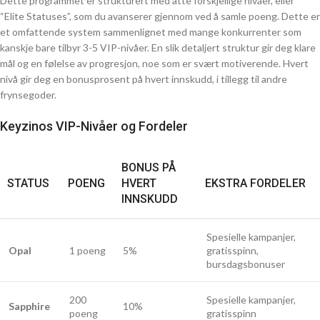
Dette programmet er strukturert med åtte forskjellige nivåer, eller
“Elite Statuses”, som du avanserer gjennom ved å samle poeng. Dette er
et omfattende system sammenlignet med mange konkurrenter som
kanskje bare tilbyr 3-5 VIP-nivåer. En slik detaljert struktur gir deg klare
mål og en følelse av progresjon, noe som er svært motiverende. Hvert
nivå gir deg en bonusprosent på hvert innskudd, i tillegg til andre
frynsegoder.
Keyzinos VIP-Nivåer og Fordeler
BONUS PÅ
STATUS
POENG
HVERT
EKSTRA FORDELER
INNSKUDD
Spesielle kampanjer,
Opal
1 poeng
5%
gratisspinn,
bursdagsbonuser
200
Spesielle kampanjer,
Sapphire
10%
poeng
gratisspinn