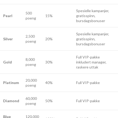
Spesielle kampanjer,
500
Pearl
15%
gratisspinn,
poeng
bursdagsbonuser
Spesielle kampanjer,
2,500
Silver
20%
gratisspinn,
poeng
bursdagsbonuser
Full VIP-pakke
8,000
Gold
30%
inkludert manager,
poeng
raskere uttak
20,000
Platinum
40%
Full VIP-pakke
poeng
60,000
Diamond
50%
Full VIP-pakke
poeng
Blue
120,000