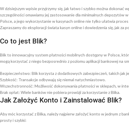
W dzisiejszym wpisie przyjrzymy się, jak łatwo i szybko można dokonać 
szczególności omawiamy jej zastosowanie dla minimalnych depozytów w wy
Polsce, a jego wykorzystanie w kasynach online nie tylko ułatwia proces
Zapraszamy do eksploracji świata kasyn online i dowiedzenia się, jak za p
Co to jest Blik?
Blik to innowacyjny system płatności mobilnych dostępny w Polsce, któr
mogą korzystać z niego bezposrednio z poziomu aplikacji bankowej na sma
Bezpieczeństwo: Blik korzysta z dodatkowych zabezpieczeń, takich jak 
Szybkość: Transakcje odbywają się niemal natychmiastowo.
Wszechstronność: Możliwość dokonywania płatności w sklepach, w inter
Brak opłat: Wiele banków nie pobiera prowizji za korzystanie z Blika.
Jak Założyć Konto i Zainstalować Blik?
Aby móc korzystać z Blika, należy najpierw założyć konto w jednym z bankó
prosty i szybki: