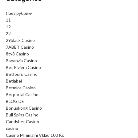
! Без рубрики
11
12
22
29black Casino
7ABET Casino
8ty8 Casino
Bananzia Casino
Bet Riviera Casino
Betfouru Casino
Betlabel
Betmica Casino
Betportal Casino
BLOG DE
Bonuskong Casino
Bull Spins Casino
Candybet Casino
casino
Casino Minimální Vklad 100 Kč