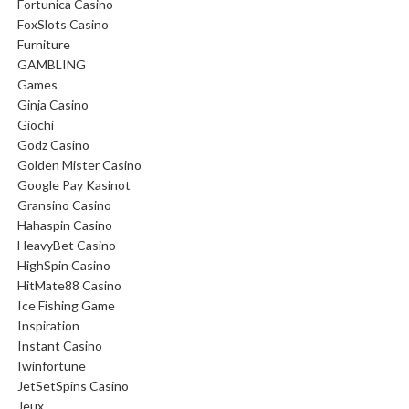
Fortunica Casino
FoxSlots Casino
Furniture
GAMBLING
Games
Ginja Casino
Giochi
Godz Casino
Golden Mister Casino
Google Pay Kasinot
Gransino Casino
Hahaspin Casino
HeavyBet Casino
HighSpin Casino
HitMate88 Casino
Ice Fishing Game
Inspiration
Instant Casino
Iwinfortune
JetSetSpins Casino
Jeux