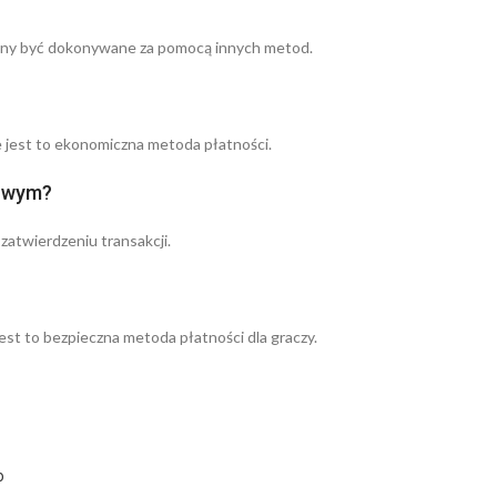
winny być dokonywane za pomocą innych metod.
że jest to ekonomiczna metoda płatności.
nowym?
zatwierdzeniu transakcji.
est to bezpieczna metoda płatności dla graczy.
o