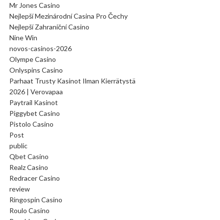
Mr Jones Casino
Nejlepší Mezinárodní Casina Pro Čechy
Nejlepší Zahraniční Casino
Nine Win
novos-casinos-2026
Olympe Casino
Onlyspins Casino
Parhaat Trusty Kasinot Ilman Kierrätystä
2026 | Verovapaa
Paytrail Kasinot
Piggybet Casino
Pistolo Casino
Post
public
Qbet Casino
Realz Casino
Redracer Casino
review
Ringospin Casino
Roulo Casino