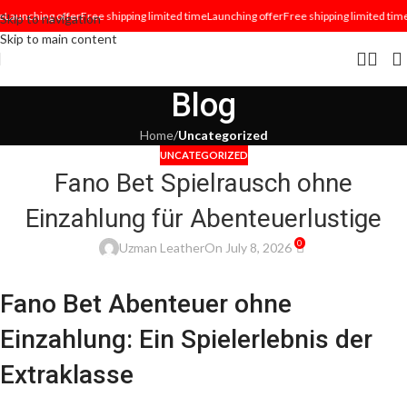
Launching offer
Free shipping limited time
Launching offer
Free shipping limited time
L
Skip to navigation
Skip to main content
Blog
Home
/
Uncategorized
UNCATEGORIZED
Fano Bet Spielrausch ohne
Einzahlung für Abenteuerlustige
0
Uzman Leather
On July 8, 2026
Fano Bet Abenteuer ohne
Einzahlung: Ein Spielerlebnis der
Extraklasse