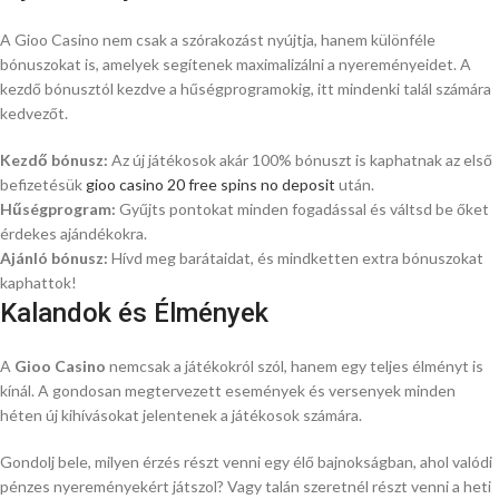
A Gioo Casino nem csak a szórakozást nyújtja, hanem különféle
bónuszokat is, amelyek segítenek maximalizálni a nyereményeidet. A
kezdő bónusztól kezdve a hűségprogramokig, itt mindenki talál számára
kedvezőt.
Kezdő bónusz:
Az új játékosok akár 100% bónuszt is kaphatnak az első
befizetésük
gioo casino 20 free spins no deposit
után.
Hűségprogram:
Gyűjts pontokat minden fogadással és váltsd be őket
érdekes ajándékokra.
Ajánló bónusz:
Hívd meg barátaidat, és mindketten extra bónuszokat
kaphattok!
Kalandok és Élmények
A
Gioo Casino
nemcsak a játékokról szól, hanem egy teljes élményt is
kínál. A gondosan megtervezett események és versenyek minden
héten új kihívásokat jelentenek a játékosok számára.
Gondolj bele, milyen érzés részt venni egy élő bajnokságban, ahol valódi
pénzes nyereményekért játszol? Vagy talán szeretnél részt venni a heti