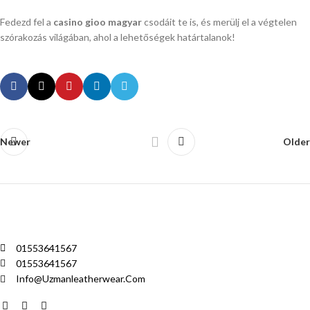
Fedezd fel a
casino gioo magyar
csodáit te is, és merülj el a végtelen
szórakozás világában, ahol a lehetőségek határtalanok!
Newer
Older
01553641567
01553641567
Info@uzmanleatherwear.com