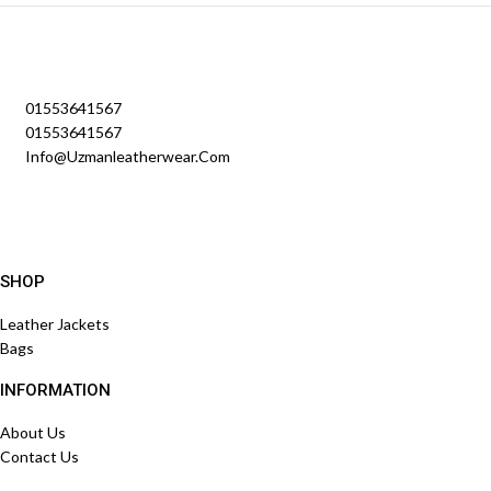
01553641567
01553641567
Info@uzmanleatherwear.com
SHOP
Leather Jackets
Bags
INFORMATION
About Us
Contact Us