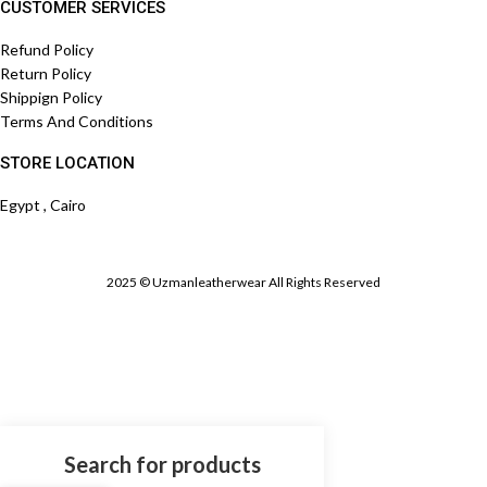
CUSTOMER SERVICES
Refund Policy
Return Policy
Shippign Policy
Terms And Conditions
STORE LOCATION
Egypt , Cairo
2025 © Uzmanleatherwear All Rights Reserved