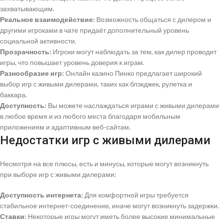
захватывающим.
Реальное взаимодействие:
Возможность общаться с дилером и
другими игроками в чате придаёт дополнительный уровень
социальной активности.
Прозрачность:
Игроки могут наблюдать за тем, как дилер проводит
игры, что повышает уровень доверия к играм.
Разнообразие игр:
Онлайн казино Пинко предлагает широкий
выбор игр с живыми дилерами, таких как блэкджек, рулетка и
баккара.
Доступность:
Вы можете наслаждаться играми с живыми дилерами
в любое время и из любого места благодаря мобильным
приложениям и адаптивным веб-сайтам.
Недостатки игр с живыми дилерами
Несмотря на все плюсы, есть и минусы, которые могут возникнуть
при выборе игр с живыми дилерами:
Доступность интернета:
Для комфортной игры требуется
стабильное интернет-соединение, иначе могут возникнуть задержки.
Ставки:
Некоторые игры могут иметь более высокие минимальные