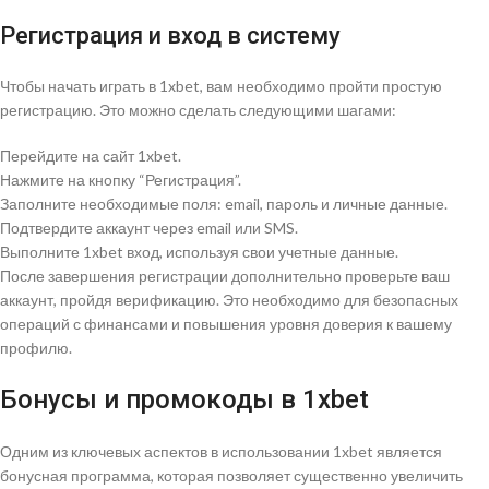
Регистрация и вход в систему
Чтобы начать играть в 1xbet, вам необходимо пройти простую
регистрацию. Это можно сделать следующими шагами:
Перейдите на сайт 1xbet.
Нажмите на кнопку “Регистрация”.
Заполните необходимые поля: email, пароль и личные данные.
Подтвердите аккаунт через email или SMS.
Выполните 1xbet вход, используя свои учетные данные.
После завершения регистрации дополнительно проверьте ваш
аккаунт, пройдя верификацию. Это необходимо для безопасных
операций с финансами и повышения уровня доверия к вашему
профилю.
Бонусы и промокоды в 1xbet
Одним из ключевых аспектов в использовании 1xbet является
бонусная программа, которая позволяет существенно увеличить