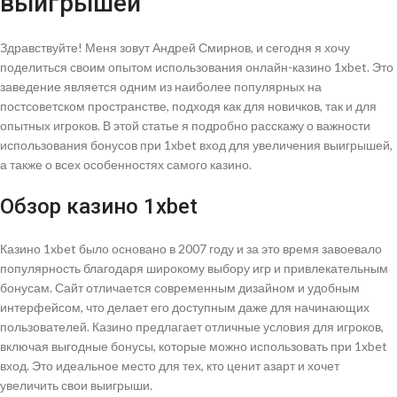
выигрышей
Здравствуйте! Меня зовут Андрей Смирнов, и сегодня я хочу
поделиться своим опытом использования онлайн-казино 1xbet. Это
заведение является одним из наиболее популярных на
постсоветском пространстве, подходя как для новичков, так и для
опытных игроков. В этой статье я подробно расскажу о важности
использования бонусов при 1xbet вход для увеличения выигрышей,
а также о всех особенностях самого казино.
Обзор казино 1xbet
Казино 1xbet было основано в 2007 году и за это время завоевало
популярность благодаря широкому выбору игр и привлекательным
бонусам. Сайт отличается современным дизайном и удобным
интерфейсом, что делает его доступным даже для начинающих
пользователей. Казино предлагает отличные условия для игроков,
включая выгодные бонусы, которые можно использовать при 1xbet
вход. Это идеальное место для тех, кто ценит азарт и хочет
увеличить свои выигрыши.