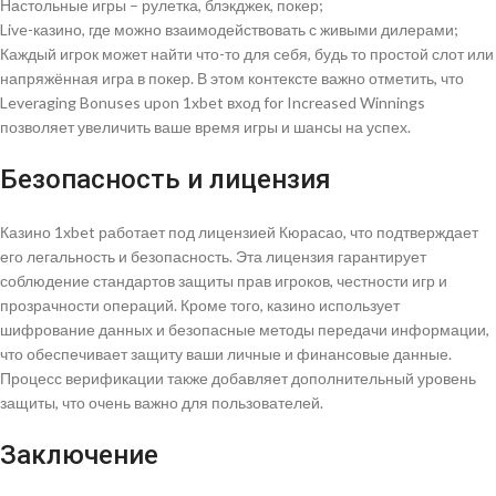
Настольные игры – рулетка, блэкджек, покер;
Live-казино, где можно взаимодействовать с живыми дилерами;
Каждый игрок может найти что-то для себя, будь то простой слот или
напряжённая игра в покер. В этом контексте важно отметить, что
Leveraging Bonuses upon 1xbet вход for Increased Winnings
позволяет увеличить ваше время игры и шансы на успех.
Безопасность и лицензия
Казино 1xbet работает под лицензией Кюрасао, что подтверждает
его легальность и безопасность. Эта лицензия гарантирует
соблюдение стандартов защиты прав игроков, честности игр и
прозрачности операций. Кроме того, казино использует
шифрование данных и безопасные методы передачи информации,
что обеспечивает защиту ваши личные и финансовые данные.
Процесс верификации также добавляет дополнительный уровень
защиты, что очень важно для пользователей.
Заключение