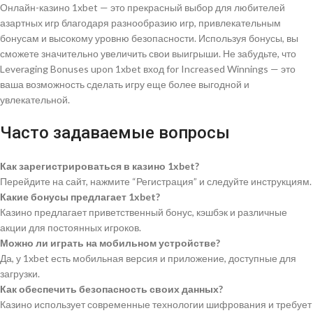
Онлайн-казино 1xbet — это прекрасный выбор для любителей
азартных игр благодаря разнообразию игр, привлекательным
бонусам и высокому уровню безопасности. Используя бонусы, вы
сможете значительно увеличить свои выигрыши. Не забудьте, что
Leveraging Bonuses upon 1xbet вход for Increased Winnings — это
ваша возможность сделать игру еще более выгодной и
увлекательной.
Часто задаваемые вопросы
Как зарегистрироваться в казино 1xbet?
Перейдите на сайт, нажмите “Регистрация” и следуйте инструкциям.
Какие бонусы предлагает 1xbet?
Казино предлагает приветственный бонус, кэшбэк и различные
акции для постоянных игроков.
Можно ли играть на мобильном устройстве?
Да, у 1xbet есть мобильная версия и приложение, доступные для
загрузки.
Как обеспечить безопасность своих данных?
Казино использует современные технологии шифрования и требует