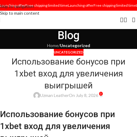
aunching offer
Free shipping limited time
Launching offer
Free shipping limited time
La
Skip to navigation
Skip to main content
Blog
Home
/
Uncategorized
UNCATEGORIZED
Использование бонусов при
1xbet вход для увеличения
выигрышей
0
Uzman Leather
On July 8, 2026
Использование бонусов при
1xbet вход для увеличения