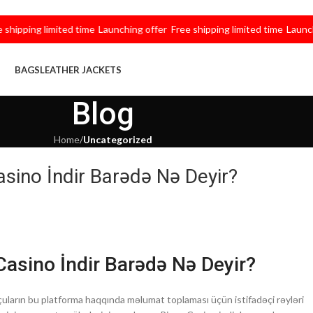
ping limited time
Launching offer
Free shipping limited time
Launching o
BAGS
LEATHER JACKETS
Blog
Home
/
Uncategorized
Casino İndir Barədə Nə Deyir?
 Casino İndir Barədə Nə Deyir?
uların bu platforma haqqında məlumat toplaması üçün istifadəçi rəyləri