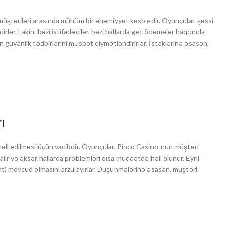
 müştəriləri arasında mühüm bir əhəmiyyət kəsb edir. Oyunçular, şəxsi
lər. Lakin, bəzi istifadəçilər, bəzi hallarda gec ödəmələr haqqında
ın güvənlik tədbirlərini müsbət qiymətləndirirlər. İstəklərinə əsasən,
ı
ə həll edilməsi üçün vacibdir. Oyunçular, Pinco Casino-nun müştəri
lır və əksər hallarda problemləri qısa müddətdə həll olunur. Eyni
 çat) mövcud olmasını arzulayırlar. Düşünmələrinə əsasən, müştəri