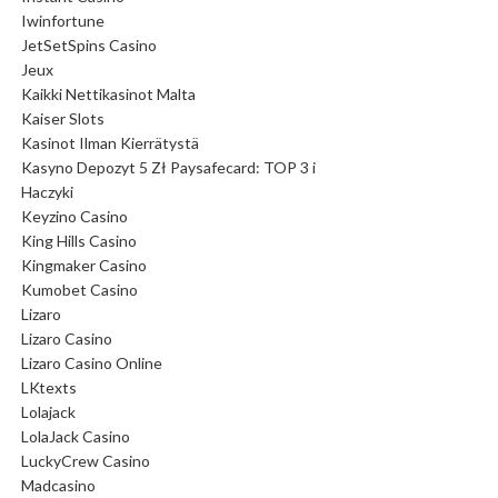
Iwinfortune
JetSetSpins Casino
Jeux
Kaikki Nettikasinot Malta
Kaiser Slots
Kasinot Ilman Kierrätystä
Kasyno Depozyt 5 Zł Paysafecard: TOP 3 i
Haczyki
Keyzino Casino
King Hills Casino
Kingmaker Casino
Kumobet Casino
Lizaro
Lizaro Casino
Lizaro Casino Online
LKtexts
Lolajack
LolaJack Casino
LuckyCrew Casino
Madcasino