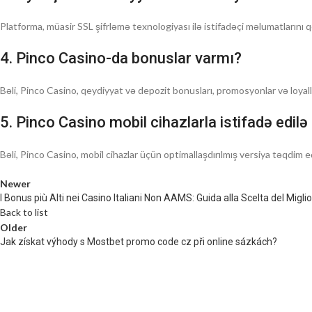
Platforma, müasir SSL şifrləmə texnologiyası ilə istifadəçi məlumatlarını q
4. Pinco Casino-da bonuslar varmı?
Bəli, Pinco Casino, qeydiyyat və depozit bonusları, promosyonlar və loyallı
5. Pinco Casino mobil cihazlarla istifadə edilə
Bəli, Pinco Casino, mobil cihazlar üçün optimallaşdırılmış versiya təqdim e
Newer
I Bonus più Alti nei Casino Italiani Non AAMS: Guida alla Scelta del Miglio
Back to list
Older
Jak získat výhody s Mostbet promo code cz při online sázkách?