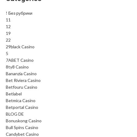
! Без рубрики
11
12
19
22
29black Casino
5
7ABET Casino
8ty8 Casino
Bananzia Casino
Bet Riviera Casino
Betfouru Casino
Betlabel
Betmica Casino
Betportal Casino
BLOG DE
Bonuskong Casino
Bull Spins Casino
Candybet Casino