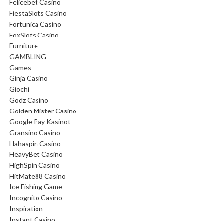
Felicebet Casino
FiestaSlots Casino
Fortunica Casino
FoxSlots Casino
Furniture
GAMBLING
Games
Ginja Casino
Giochi
Godz Casino
Golden Mister Casino
Google Pay Kasinot
Gransino Casino
Hahaspin Casino
HeavyBet Casino
HighSpin Casino
HitMate88 Casino
Ice Fishing Game
Incognito Casino
Inspiration
Instant Casino