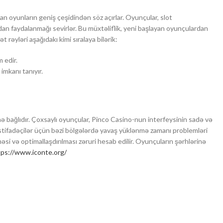
 oyunların geniş çeşidindən söz açırlar. Oyunçular, slot
ndan faydalanmağı sevirlər. Bu müxtəliflik, yeni başlayan oyunçulardan
rəyləri aşağıdakı kimi sıralaya bilərik:
 edir.
imkanı tanıyır.
inə bağlıdır. Çoxsaylı oyunçular, Pinco Casino-nun interfeysinin sadə və
 istifadəçilər üçün bəzi bölgələrdə yavaş yüklənmə zamanı problemləri
məsi və optimallaşdırılması zəruri hesab edilir. Oyunçuların şərhlərinə
tps://www.iconte.org/