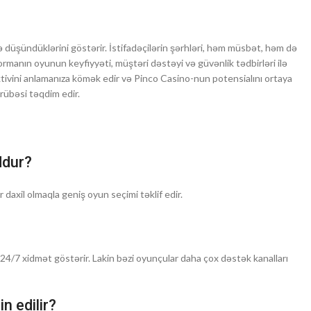
ə düşündüklərini göstərir. İstifadəçilərin şərhləri, həm müsbət, həm də
ormanın oyunun keyfiyyəti, müştəri dəstəyi və güvənlik tədbirləri ilə
ektivini anlamanıza kömək edir və Pinco Casino-nun potensialını ortaya
crübəsi təqdim edir.
ddur?
 daxil olmaqla geniş oyun seçimi təklif edir.
 24/7 xidmət göstərir. Lakin bəzi oyunçular daha çox dəstək kanalları
n edilir?