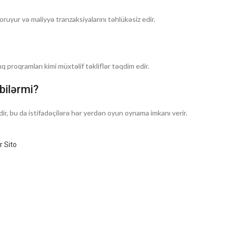
oruyur və maliyyə tranzaksiyalarını təhlükəsiz edir.
q proqramları kimi müxtəlif təkliflər təqdim edir.
 bilərmi?
dir, bu da istifadəçilərə hər yerdən oyun oynama imkanı verir.
r Sito