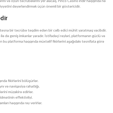
ərini və oyun təcrübələrini yer alacaq, Pinco Casino indir haqqında nə
iyyətini dəyərləndirmək üçün önemli bir göstəricidir.
dir
əsna bir təcrübə təqdim edən bir cəlb edici mühit yaratmaq vacibdir.
lə də geniş imkanlar yaradır. İstifadəçi rəyləri, platformanın güclü və
ın bu platforma haqqında müxtəlif fikirlərini aşağıdakı təsnifata görə
da fikirlərini bölüşürlər.
nı və naviqasiya rahatlığı.
ərini müzakirə edirlər.
dmətinin effektivliyi.
ları haqqında rəy verirlər.