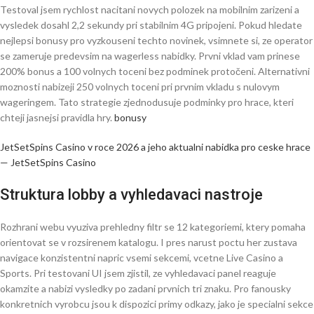
Testoval jsem rychlost nacitani novych polozek na mobilnim zarizeni a
vysledek dosahl 2,2 sekundy pri stabilnim 4G pripojeni. Pokud hledate
nejlepsi bonusy pro vyzkouseni techto novinek, vsimnete si, ze operator
se zameruje predevsim na wagerless nabidky. Prvni vklad vam prinese
200% bonus a 100 volnych toceni bez podminek protočeni. Alternativni
moznosti nabizeji 250 volnych toceni pri prvnim vkladu s nulovym
wageringem. Tato strategie zjednodusuje podminky pro hrace, kteri
chteji jasnejsi pravidla hry.
bonusy
JetSetSpins Casino v roce 2026 a jeho aktualni nabidka pro ceske hrace
— JetSetSpins Casino
Struktura lobby a vyhledavaci nastroje
Rozhrani webu vyuziva prehledny filtr se 12 kategoriemi, ktery pomaha
orientovat se v rozsirenem katalogu. I pres narust poctu her zustava
navigace konzistentni napric vsemi sekcemi, vcetne Live Casino a
Sports. Pri testovani UI jsem zjistil, ze vyhledavaci panel reaguje
okamzite a nabizi vysledky po zadani prvnich tri znaku. Pro fanousky
konkretnich vyrobcu jsou k dispozici primy odkazy, jako je specialni sekce