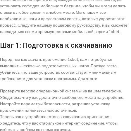
установить софт для мобильного беттинга, чтобы вы могли делать
ставки в любое время и в любом месте. Мы опишем все
необходимые шаги и предоставим советы, которые упростят этот
процесс. Следуйте нашему пошаговому руководству, и вы сможете
насладиться всеми преимуществами мобильной версии 1xbet.
Шаг 1: Подготовка к скачиванию
Перед тем как скачать приложение 1xbet, вам потребуется
выполнить несколько подготовительных шагов. Прежде всего,
убедитесь, что ваше устройство соответствует минимальным
требованиям для установки программы. Для этого:
Проверьте версию операционной системы на вашем телефоне.
Убедитесь, что у вас достаточно свободного места на устройстве.
Настройте параметры безопасности, разрешив установку
приложений из неизвестных источников.
Теперь ваше устройство готово к скачиванию приложения.
Убедитесь, что у вас стабильное интернет-соединение, чтобы
избежать проблем во время загрузки.