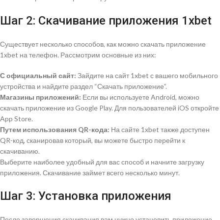
Шаг 2: Скачивание приложения 1xbet
Существует несколько способов, как можно скачать приложение
1xbet на телефон. Рассмотрим основные из них:
С официальный сайт:
Зайдите на сайт 1xbet с вашего мобильного
устройства и найдите раздел “Скачать приложение”.
Магазины приложений:
Если вы используете Android, можно
скачать приложение из Google Play. Для пользователей iOS откройте
App Store.
Путем использования QR-кода:
На сайте 1xbet также доступен
QR-код, сканировав который, вы можете быстро перейти к
скачиванию.
Выберите наиболее удобный для вас способ и начните загрузку
приложения. Скачивание займет всего несколько минут.
Шаг 3: Установка приложения
После завершения скачивания вам нужно установить приложение