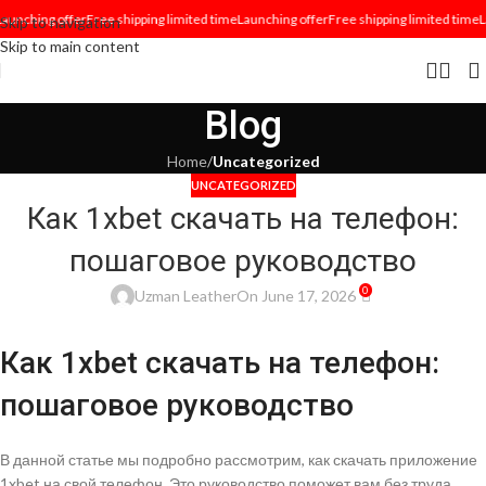
unching offer
Free shipping limited time
Launching offer
Free shipping limited time
La
Skip to navigation
Skip to main content
Blog
Home
/
Uncategorized
UNCATEGORIZED
Как 1xbet скачать на телефон:
пошаговое руководство
0
Uzman Leather
On June 17, 2026
Как 1xbet скачать на телефон:
пошаговое руководство
В данной статье мы подробно рассмотрим, как скачать приложение
1xbet на свой телефон. Это руководство поможет вам без труда