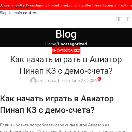
Launching offer
Free shipping limited time
Launching offer
Free shipping limited time
Skip to navigation
Skip to main content
Blog
Home
/
Uncategorized
UNCATEGORIZED
Как начать играть в Авиатор
Пинап КЗ с демо-счета?
0
Uzman Leather
On June 27, 2026
Как начать играть в Авиатор
Пинап КЗ с демо-счета?
Если вы хотите попробовать свои силы в игре Авиатор на
платформе Пинап КЗ, отличный старт – это использование демо-