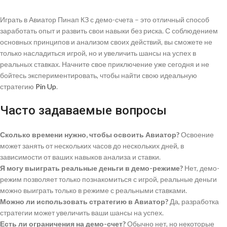
Играть в Авиатор Пинап КЗ с демо-счета – это отличный способ
заработать опыт и развить свои навыки без риска. С соблюдением
основных принципов и анализом своих действий, вы сможете не
только насладиться игрой, но и увеличить шансы на успех в
реальных ставках. Начните свое приключение уже сегодня и не
бойтесь экспериментировать, чтобы найти свою идеальную
стратегию
Pin Up
.
Часто задаваемые вопросы
Сколько времени нужно, чтобы освоить Авиатор?
Освоение
может занять от нескольких часов до нескольких дней, в
зависимости от ваших навыков анализа и ставки.
Я могу выиграть реальные деньги в демо-режиме?
Нет, демо-
режим позволяет только познакомиться с игрой, реальные деньги
можно выиграть только в режиме с реальными ставками.
Можно ли использовать стратегию в Авиатор?
Да, разработка
стратегии может увеличить ваши шансы на успех.
Есть ли ограничения на демо-счет?
Обычно нет, но некоторые