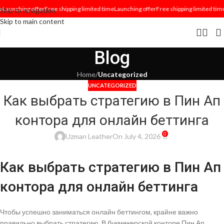
Launching offer
Free shipping limited time
Launching offer
Free shipping limited time
Skip to navigation
Skip to main content
Blog
Home
/
Uncategorized
UNCATEGORIZED
Как выбрать стратегию в Пин Ап
контора для онлайн беттинга
0
Uzman Leather
On July 4, 2026
Как выбрать стратегию в Пин Ап
контора для онлайн беттинга
Чтобы успешно заниматься онлайн беттингом, крайне важно
правильно выбрать стратегию. В букмекерской конторе Пин Ап