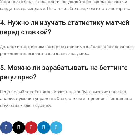
Установите бюджет на ставки, разделяйте банкролл на части и
следите за расходами. Не ставьте больше, чем готовы потерять.
4. Нужно ли изучать статистику матчей
перед ставкой?
Да, анализ статистики позволяет принимать более обоснованные
решения и повышает ваши шансы на успех.
5. Можно ли зарабатывать на беттинге
регулярно?
Регулярный заработок возможен, но требует высоких навыков
анализа, умения управлять банкроллом и терпения. Постоянное
обучение – ключ к успеху.