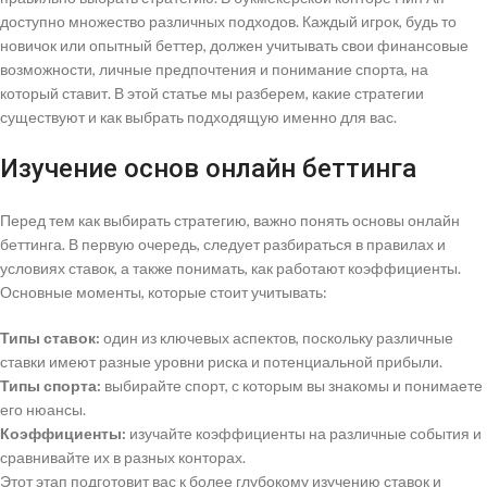
доступно множество различных подходов. Каждый игрок, будь то
новичок или опытный беттер, должен учитывать свои финансовые
возможности, личные предпочтения и понимание спорта, на
который ставит. В этой статье мы разберем, какие стратегии
существуют и как выбрать подходящую именно для вас.
Изучение основ онлайн беттинга
Перед тем как выбирать стратегию, важно понять основы онлайн
беттинга. В первую очередь, следует разбираться в правилах и
условиях ставок, а также понимать, как работают коэффициенты.
Основные моменты, которые стоит учитывать:
Типы ставок:
один из ключевых аспектов, поскольку различные
ставки имеют разные уровни риска и потенциальной прибыли.
Типы спорта:
выбирайте спорт, с которым вы знакомы и понимаете
его нюансы.
Коэффициенты:
изучайте коэффициенты на различные события и
сравнивайте их в разных конторах.
Этот этап подготовит вас к более глубокому изучению ставок и