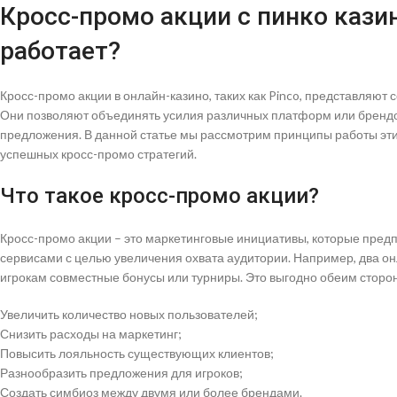
Кросс-промо акции с пинко кази
работает?
Кросс-промо акции в онлайн-казино, таких как Pinco, представляют
Они позволяют объединять усилия различных платформ или брендо
предложения. В данной статье мы рассмотрим принципы работы эти
успешных кросс-промо стратегий.
Что такое кросс-промо акции?
Кросс-промо акции – это маркетинговые инициативы, которые пре
сервисами с целью увеличения охвата аудитории. Например, два он
игрокам совместные бонусы или турниры. Это выгодно обеим сторона
Увеличить количество новых пользователей;
Снизить расходы на маркетинг;
Повысить лояльность существующих клиентов;
Разнообразить предложения для игроков;
Создать симбиоз между двумя или более брендами.