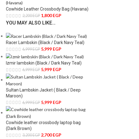
Cowhide Leather Crossbody Bag (Havana)
1,800
EGP
2,200
EGP
YOU MAY ALSO LIKE…
Racer Lambskin (Black / Dark Navy Teal)
5,999
EGP
6,999
EGP
Izmir lambskin (Black / Dark Navy Teal)
5,999
EGP
6,999
EGP
Sultan Lambskin Jacket ( Black / Deep
Maroon)
5,999
EGP
6,999
EGP
Cowhide leather crossbody laptop bag
(Dark Brown)
2,700
EGP
3,200
EGP