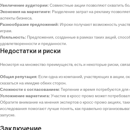
Увеличение аудитории:
Совместные акции позволяют охватить боле
Экономия на маркетинге:
Разделение затрат на рекламу позволяет
аспекты бизнеса.
Разнообразие предложений:
Игроки получают возможность участво
играм.
Лояльность:
Предложения, созданные в рамках таких акций, спос
удовлетворенности и преданности.
Недостатки и риски
Несмотря на множество преимуществ, есть и некоторые риски, связ
Общая репутация:
Если одна из компаний, участвующих в акции, о
сказаться на имидже обеих сторон.
Сложности с согласованием:
Терпение и время потребуются для 
Усложнение маркетинга:
Участие в кросс-промо может потребоват
Обратите внимание на мнения экспертов о кросс-промо акциях, таки
исследования помогают лучше понять, как правильно организовыват
запуске.
Заключение