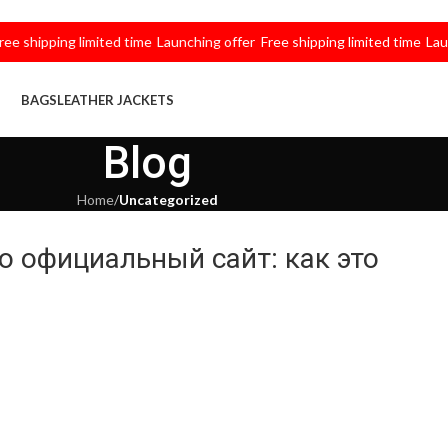
hipping limited time
Launching offer
Free shipping limited time
Launchin
BAGS
LEATHER JACKETS
Blog
Home
/
Uncategorized
о официальный сайт: как это