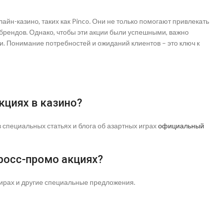
н-казино, таких как Pinco. Они не только помогают привлекать
брендов. Однако, чтобы эти акции были успешными, важно
. Понимание потребностей и ожиданий клиентов – это ключ к
кциях в казино?
специальных статьях и блога об азартных играх
официальный
кросс-промо акциях?
нирах и другие специальные предложения.