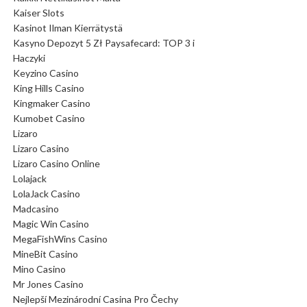
Kaiser Slots
Kasinot Ilman Kierrätystä
Kasyno Depozyt 5 Zł Paysafecard: TOP 3 i
Haczyki
Keyzino Casino
King Hills Casino
Kingmaker Casino
Kumobet Casino
Lizaro
Lizaro Casino
Lizaro Casino Online
Lolajack
LolaJack Casino
Madcasino
Magic Win Casino
MegaFishWins Casino
MineBit Casino
Mino Casino
Mr Jones Casino
Nejlepší Mezinárodní Casina Pro Čechy