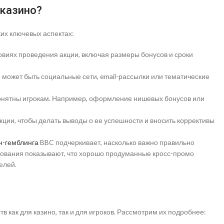
 казино?
ких ключевых аспектах:
виях проведения акции, включая размеры бонусов и сроки
 может быть социальные сети, email-рассылки или тематические
понятны игрокам. Например, оформление нишевых бонусов или
ции, чтобы делать выводы о ее успешности и вносить коррективы
н-гемблинга
BBC подчеркивает, насколько важно правильно
едования показывают, что хорошо продуманные кросс-промо
елей.
как для казино, так и для игроков. Рассмотрим их подробнее: