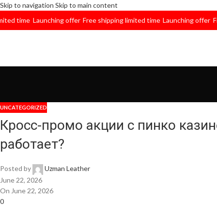
Skip to navigation
Skip to main content
 time
Launching offer
Free shipping limited time
Launching offer
Free s
UNCATEGORIZED
Кросс-промо акции с пинко казин
работает?
Posted by
Uzman Leather
June 22, 2026
On June 22, 2026
0