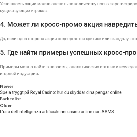
Успешность акции можно оценить по количеству новых зарегистрир
существующих игроков.
4. Может ли кросс-промо акция навредить
Да, если одна сторона акции подвергается критике или скандалу, эт
5. Где найти примеры успешных кросс-пр
Примеры можно найти в новостях, аналитических статьях и исслед
игорной индустрии.
Newer
Spela tryggt på Royal Casino: hur du skyddar dina pengar online
Back to list
Older
L’uso dell’intelligenza artificiale nei casino online non AAMS