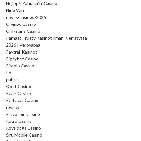
Nejlepší Zahraniční Casino
Nine Win
novos-casinos-2026
Olympe Casino
Onlyspins Casino
Parhaat Trusty Kasinot Ilman Kierrätystä
2026 | Verovapaa
Paytrail Kasinot
Piggybet Casino
Pistolo Casino
Post
public
Qbet Casino
Realz Casino
Redracer Casino
review
Ringospin Casino
Roulo Casino
Royaldogs Casino
Siru Mobile Casino