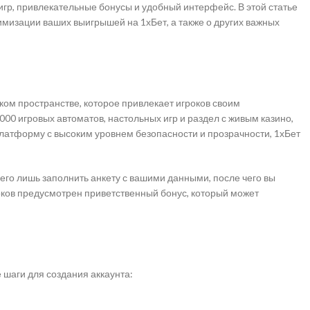
 игр, привлекательные бонусы и удобный интерфейс. В этой статье
имизации ваших выигрышей на 1хБет, а также о других важных
ком пространстве, которое привлекает игроков своим
00 игровых автоматов, настольных игр и раздел с живым казино,
платформу с высоким уровнем безопасности и прозрачности, 1хБет
сего лишь заполнить анкету с вашими данными, после чего вы
гроков предусмотрен приветственный бонус, который может
 шаги для создания аккаунта: