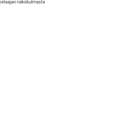
 pelaajan näkökulmasta