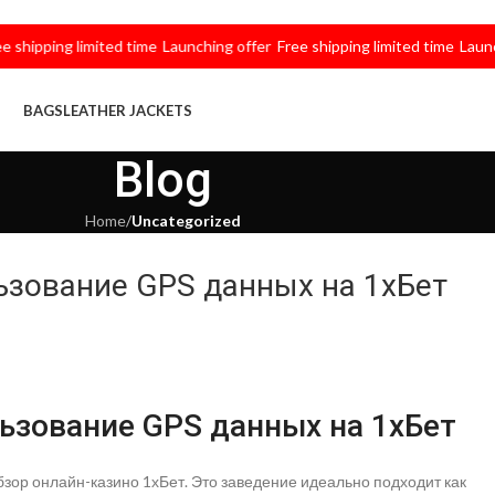
pping limited time
Launching offer
Free shipping limited time
Launching 
BAGS
LEATHER JACKETS
Blog
Home
/
Uncategorized
зование GPS данных на 1хБет
зование GPS данных на 1хБет
бзор онлайн-казино 1хБет. Это заведение идеально подходит как