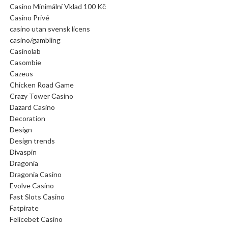
Casino Minimální Vklad 100 Kč
Casino Privé
casino utan svensk licens
casino/gambling
Casinolab
Casombie
Cazeus
Chicken Road Game
Crazy Tower Сasino
Dazard Casino
Decoration
Design
Design trends
Divaspin
Dragonia
Dragonia Casino
Evolve Casino
Fast Slots Casino
Fatpirate
Felicebet Casino