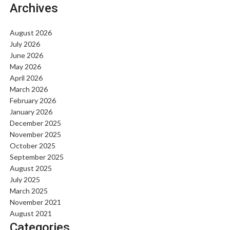
Archives
August 2026
July 2026
June 2026
May 2026
April 2026
March 2026
February 2026
January 2026
December 2025
November 2025
October 2025
September 2025
August 2025
July 2025
March 2025
November 2021
August 2021
Categories