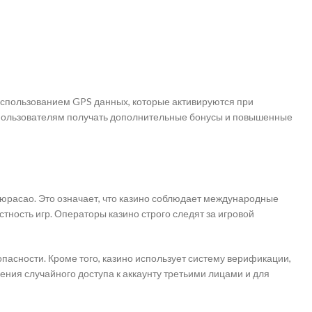
использованием GPS данных, которые активируются при
 пользователям получать дополнительные бонусы и повышенные
Кюрасао. Это означает, что казино соблюдает международные
тность игр. Операторы казино строго следят за игровой
асности. Кроме того, казино использует систему верификации,
ения случайного доступа к аккаунту третьими лицами и для