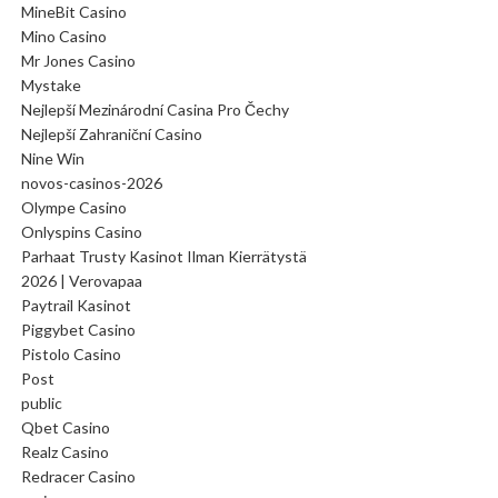
MineBit Casino
Mino Casino
Mr Jones Casino
Mystake
Nejlepší Mezinárodní Casina Pro Čechy
Nejlepší Zahraniční Casino
Nine Win
novos-casinos-2026
Olympe Casino
Onlyspins Casino
Parhaat Trusty Kasinot Ilman Kierrätystä
2026 | Verovapaa
Paytrail Kasinot
Piggybet Casino
Pistolo Casino
Post
public
Qbet Casino
Realz Casino
Redracer Casino