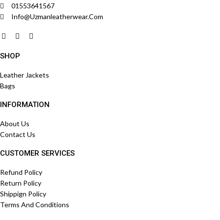
01553641567
Info@uzmanleatherwear.com
SHOP
Leather Jackets
Bags
INFORMATION
About Us
Contact Us
CUSTOMER SERVICES
Refund Policy
Return Policy
Shippign Policy
Terms And Conditions