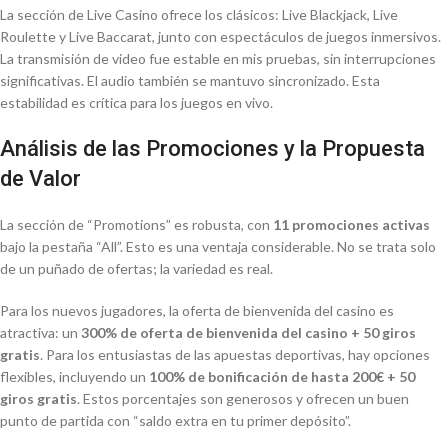
La sección de Live Casino ofrece los clásicos: Live Blackjack, Live
Roulette y Live Baccarat, junto con espectáculos de juegos inmersivos.
La transmisión de video fue estable en mis pruebas, sin interrupciones
significativas. El audio también se mantuvo sincronizado. Esta
estabilidad es crítica para los juegos en vivo.
Análisis de las Promociones y la Propuesta
de Valor
La sección de “Promotions” es robusta, con
11 promociones activas
bajo la pestaña “All”. Esto es una ventaja considerable. No se trata solo
de un puñado de ofertas; la variedad es real.
Para los nuevos jugadores, la oferta de bienvenida del casino es
atractiva: un
300% de oferta de bienvenida del casino + 50 giros
gratis
. Para los entusiastas de las apuestas deportivas, hay opciones
flexibles, incluyendo un
100% de bonificación de hasta 200€ + 50
giros gratis
. Estos porcentajes son generosos y ofrecen un buen
punto de partida con “saldo extra en tu primer depósito”.