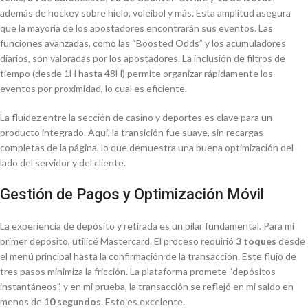
además de hockey sobre hielo, voleibol y más. Esta amplitud asegura
que la mayoría de los apostadores encontrarán sus eventos. Las
funciones avanzadas, como las “Boosted Odds” y los acumuladores
diarios, son valoradas por los apostadores. La inclusión de filtros de
tiempo (desde 1H hasta 48H) permite organizar rápidamente los
eventos por proximidad, lo cual es eficiente.
La fluidez entre la sección de casino y deportes es clave para un
producto integrado. Aquí, la transición fue suave, sin recargas
completas de la página, lo que demuestra una buena optimización del
lado del servidor y del cliente.
Gestión de Pagos y Optimización Móvil
La experiencia de depósito y retirada es un pilar fundamental. Para mi
primer depósito, utilicé Mastercard. El proceso requirió
3 toques
desde
el menú principal hasta la confirmación de la transacción. Este flujo de
tres pasos minimiza la fricción. La plataforma promete “depósitos
instantáneos”, y en mi prueba, la transacción se reflejó en mi saldo en
menos de
10 segundos
. Esto es excelente.