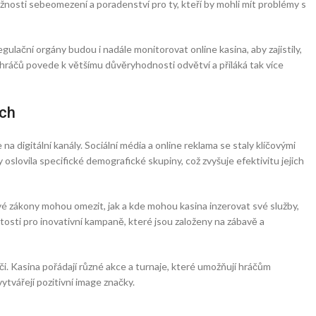
nosti sebeomezení a poradenství pro ty, kteří by mohli mít problémy s
ulační orgány budou i nadále monitorovat online kasina, aby zajistily,
u hráčů povede k většímu důvěryhodnosti odvětví a přiláká tak více
ích
na digitální kanály. Sociální média a online reklama se staly klíčovými
y oslovila specifické demografické skupiny, což zvyšuje efektivitu jejich
é zákony mohou omezit, jak a kde mohou kasina inzerovat své služby,
itosti pro inovativní kampaně, které jsou založeny na zábavě a
i. Kasina pořádají různé akce a turnaje, které umožňují hráčům
vytvářejí pozitivní image značky.