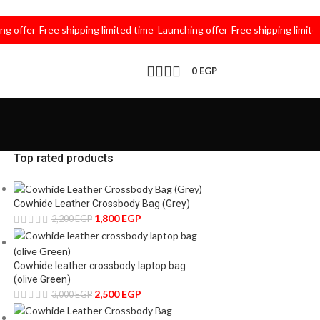
fer
Free shipping limited time
Launching offer
Free shipping limited tim
0
EGP
Top rated products
Cowhide Leather Crossbody Bag (Grey)
1,800
EGP
2,200
EGP
Cowhide leather crossbody laptop bag
(olive Green)
2,500
EGP
3,000
EGP