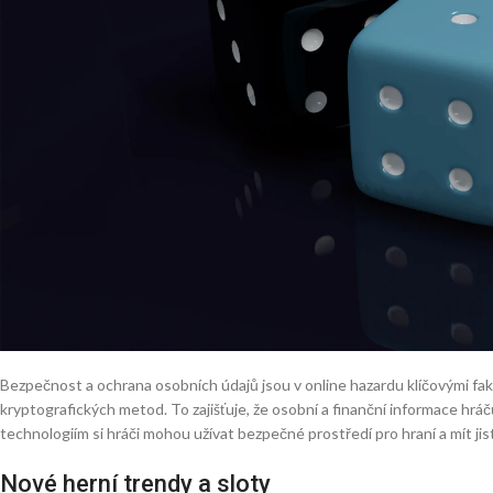
Bezpečnost a ochrana osobních údajů jsou v online hazardu klíčovými fakt
kryptografických metod. To zajišťuje, že osobní a finanční informace h
technologiím si hráči mohou užívat bezpečné prostředí pro hraní a mít jist
Nové herní trendy a sloty