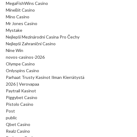
MegaFishWins Casino
MineBit Casino
Mino Casino
Mr Jones Casino
Mystake
Nejlepší Mezinárodní Casina Pro Čechy
Nejlepší Zahraniční Casino
Nine Win
novos-casinos-2026
Olympe Casino
Onlyspins Casino
Parhaat Trusty Kasinot Ilman Kierrätystä
2026 | Verovapaa
Paytrail Kasinot
Piggybet Casino
Pistolo Casino
Post
public
Qbet Casino
Realz Casino