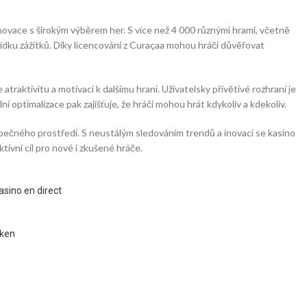
ovace s širokým výběrem her. S více než 4 000 různými hrami, včetně
bídku zážitků. Díky licencování z Curaçaa mohou hráči důvěřovat
atraktivitu a motivaci k dalšímu hraní. Uživatelsky přívětivé rozhraní je
ní optimalizace pak zajišťuje, že hráči mohou hrát kdykoliv a kdekoliv.
ezpečného prostředí. S neustálým sledováním trendů a inovací se kasino
tivní cíl pro nové i zkušené hráče.
asino en direct
kken