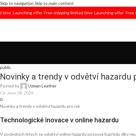
Skip to navigation
Skip to main content
e
Launching offer
Free shipping limited time
Launching offer
Free shippi
public
Novinky a trendy v odvětví hazardu 
Posted by
Uzman Leather
On June 18, 2026
0
Novinky a trendy v odvětví hazardu pro rok
Technologické inovace v online hazardu
V posledních letech se odvětví online hazardu posouvá kupředu díky ne