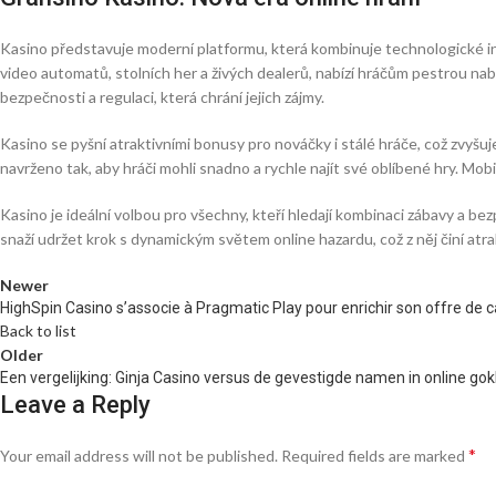
Kasino představuje moderní platformu, která kombinuje technologické in
video automatů, stolních her a živých dealerů, nabízí hráčům pestrou na
bezpečnosti a regulaci, která chrání jejich zájmy.
Kasino se pyšní atraktivními bonusy pro nováčky i stálé hráče, což zvyšuje 
navrženo tak, aby hráči mohli snadno a rychle najít své oblíbené hry. Mobil
Kasino je ideální volbou pro všechny, kteří hledají kombinaci zábavy a b
snaží udržet krok s dynamickým světem online hazardu, což z něj činí atrak
Newer
HighSpin Casino s’associe à Pragmatic Play pour enrichir son offre de c
Back to list
Older
Een vergelijking: Ginja Casino versus de gevestigde namen in online go
Leave a Reply
*
Your email address will not be published.
Required fields are marked