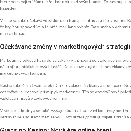
které pomáhají hráčům udržet kontrolu nad svým hraním. To zahrnuje mož
hazardem.
V roce se také očekává větší důraz na transparentnost a férovost her. Reg
že hry jsou spravedlivé a že hráči mají šanci vyhrát. Tato snaha o ochran
nových hráčů.
Očekávané změny v marketingových strategi
Marketing v odvětví hazardu se také vyvíjí, přičemž se stále více zaměřuje 
nástroji pro přilákání nových hráčů. Kasina investují do cílené reklamy, ab
marketingových kampaní.
Kasina také čelí výzvám spojeným s regulacemi reklamy a propagace. Nov
což vyžaduje kreativní přístupy k marketingu. Tím se otevírají nové přílež
vzdělávání hráčů o zodpovědném hraní.
V rámci marketingu se také zvyšuje důraz na budování komunity mezi hráč
setkávat se a soutěžit mezi sebou. Tyto aktivity posilují loajalitu hráčů a 
Gransino Kasino: Nová éra online hraní