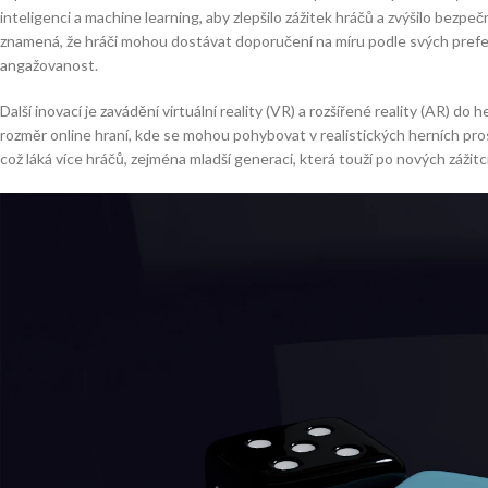
inteligenci a machine learning, aby zlepšilo zážitek hráčů a zvýšilo bezpe
znamená, že hráči mohou dostávat doporučení na míru podle svých prefere
angažovanost.
Další inovací je zavádění virtuální reality (VR) a rozšířené reality (AR) d
rozměr online hraní, kde se mohou pohybovat v realistických herních prost
což láká více hráčů, zejména mladší generaci, která touží po nových zážitc