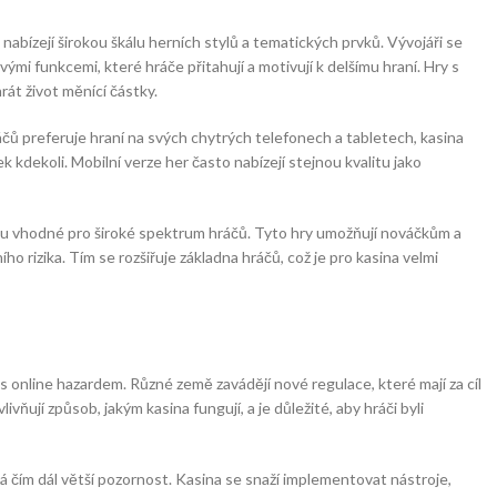
nabízejí širokou škálu herních stylů a tematických prvků. Vývojáři se
ými funkcemi, které hráče přitahují a motivují k delšímu hraní. Hry s
rát život měnící částky.
ráčů preferuje hraní na svých chytrých telefonech a tabletech, kasina
ek kdekoli. Mobilní verze her často nabízejí stejnou kvalitu jako
sou vhodné pro široké spektrum hráčů. Tyto hry umožňují nováčkům a
 rizika. Tím se rozšiřuje základna hráčů, což je pro kasina velmi
i s online hazardem. Různé země zavádějí nové regulace, které mají za cíl
ňují způsob, jakým kasina fungují, a je důležité, aby hráči byli
á čím dál větší pozornost. Kasina se snaží implementovat nástroje,