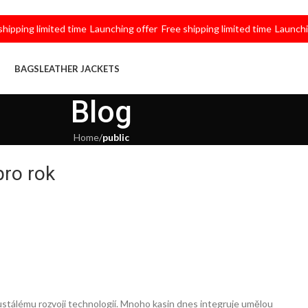
ng limited time
Launching offer
Free shipping limited time
Launching of
BAGS
LEATHER JACKETS
Blog
Home
/
public
pro rok
ustálému rozvoji technologií. Mnoho kasin dnes integruje umělou