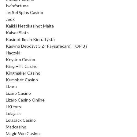
Iwinfortune
JetSetSpins Casino
Jeux
Kaikki Nettikasinot Malta
Kaiser Slots
Kasinot Ilman Kierrätystä
Kasyno Depozyt 5 Zł Paysafecard: TOP 3 i
Haczyki
Keyzino Casino
King Hills Casino
Kingmaker Casino
Kumobet Casino
Lizaro
Lizaro Casino
Lizaro Casino Online
LKtexts
Lolajack
LolaJack Casino
Madcasino
Magic Win Casino