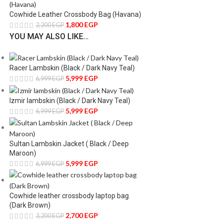
Cowhide Leather Crossbody Bag (Havana)
1,800
EGP
2,200
EGP
YOU MAY ALSO LIKE…
Racer Lambskin (Black / Dark Navy Teal)
5,999
EGP
6,999
EGP
Izmir lambskin (Black / Dark Navy Teal)
5,999
EGP
6,999
EGP
Sultan Lambskin Jacket ( Black / Deep
Maroon)
5,999
EGP
6,999
EGP
Cowhide leather crossbody laptop bag
(Dark Brown)
2,700
EGP
3,200
EGP