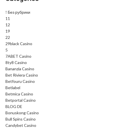
! Без рубрики
11
12
19
22
29black Casino
5
7ABET Casino
8ty8 Casino
Bananzia Casino
Bet Riviera Casino
Betfouru Casino
Betlabel
Betmica Casino
Betportal Casino
BLOG DE
Bonuskong Casino
Bull Spins Casino
Candybet Casino