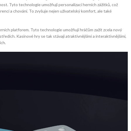
čnost. Tyto technologie umožňují personalizaci herních zážitků, což
ncí a chování. To zvyšuje nejen uživatelský komfort, ale také
o herních platforem. Tyto technologie umožňují hráčům zažít zcela nový
ředích. Kasinové hry se tak stávají atraktivnějšími a interaktivnějšími,
ích.