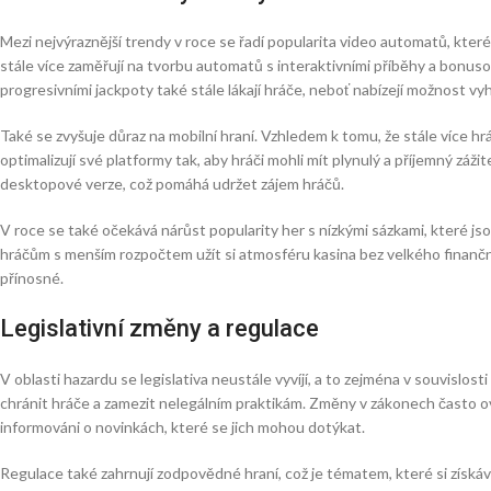
Mezi nejvýraznější trendy v roce se řadí popularita video automatů, které 
stále více zaměřují na tvorbu automatů s interaktivními příběhy a bonusov
progresivními jackpoty také stále lákají hráče, neboť nabízejí možnost vyh
Také se zvyšuje důraz na mobilní hraní. Vzhledem k tomu, že stále více h
optimalizují své platformy tak, aby hráči mohli mít plynulý a příjemný zážit
desktopové verze, což pomáhá udržet zájem hráčů.
V roce se také očekává nárůst popularity her s nízkými sázkami, které j
hráčům s menším rozpočtem užít si atmosféru kasina bez velkého finančního
přínosné.
Legislativní změny a regulace
V oblasti hazardu se legislativa neustále vyvíjí, a to zejména v souvislost
chránit hráče a zamezit nelegálním praktikám. Změny v zákonech často ovliv
informováni o novinkách, které se jich mohou dotýkat.
Regulace také zahrnují zodpovědné hraní, což je tématem, které si získáv