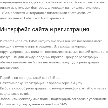
подтверждает его надежность и безопасность. Важно отметить, что
одним из ключевых факторов, влияющих на привлекательность
1xBet, является интеграция с платежными системами, что
действительно Enhances User Experience.
Интерфейс сайта и регистрация
Интерфейс сайта 1xBet интуитивно понятен, что позволяет легко
находить нужные игры и разделы. Все разделы хорошо
структурированы, а наличия нескольких языковых версий делает его
доступным для международных игроков. Процесс регистрации
обычно занимает не более нескольких минут. Для регистрации
достаточно:
Перейти на официальный сайт 1xBet.
Нажать кнопку “Регистрация” в правом верхнем углу.
Выбрать способ регистрации (по номеру телефона, email или через
социальные сети).
Заполнить необходимые поля и подтвердить согласие с условиями.
Получить подтверждение на email или SMS.