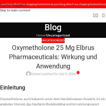
aunching offer
Free shipping limited time
Launching offer
Free shipping limited time
L
Skip to navigation
Skip to main content
Blog
Home
/
Uncategorized
UNCATEGORIZED
Oxymetholone 25 Mg Elbrus
Pharmaceuticals: Wirkung und
Anwendung
0
Uzman Leather
On July 9, 2026
Einleitung
Oxymetholone, auch bekannt unter dem Handelsnamen Anadrol, ist ein
anaboles Steroid, das häufig im Bodybuilding und im Leistungssport