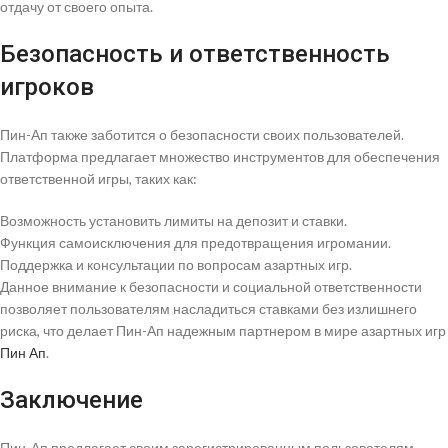
отдачу от своего опыта.
Безопасность и ответственность
игроков
Пин-Ап также заботится о безопасности своих пользователей.
Платформа предлагает множество инструментов для обеспечения
ответственной игры, таких как:
Возможность установить лимиты на депозит и ставки.
Функция самоисключения для предотвращения игромании.
Поддержка и консультации по вопросам азартных игр.
Данное внимание к безопасности и социальной ответственности
позволяет пользователям насладиться ставками без излишнего
риска, что делает Пин-Ап надежным партнером в мире азартных игр
Пин Ап
.
Заключение
Пин-Ап предлагает своим зарегистрированным пользователям