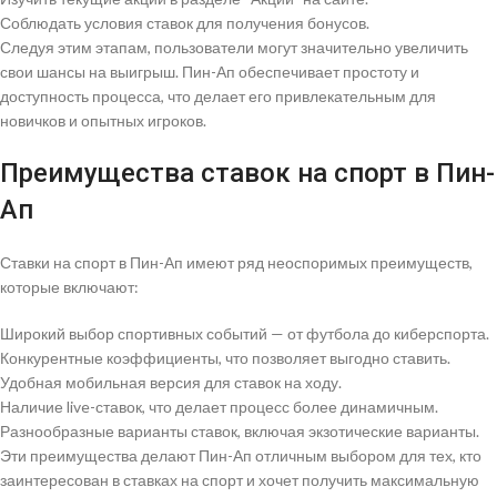
Соблюдать условия ставок для получения бонусов.
Следуя этим этапам, пользователи могут значительно увеличить
свои шансы на выигрыш. Пин-Ап обеспечивает простоту и
доступность процесса, что делает его привлекательным для
новичков и опытных игроков.
Преимущества ставок на спорт в Пин-
Ап
Ставки на спорт в Пин-Ап имеют ряд неоспоримых преимуществ,
которые включают:
Широкий выбор спортивных событий — от футбола до киберспорта.
Конкурентные коэффициенты, что позволяет выгодно ставить.
Удобная мобильная версия для ставок на ходу.
Наличие live-ставок, что делает процесс более динамичным.
Разнообразные варианты ставок, включая экзотические варианты.
Эти преимущества делают Пин-Ап отличным выбором для тех, кто
заинтересован в ставках на спорт и хочет получить максимальную