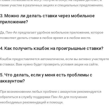
также участие в различных акциях и специальных предложениях.
3. Можно ли делать ставки через мобильное
приложение?
Да, Пин-Ап предлагает удобное мобильное приложение, которое
позволяет делать ставки в любое время и в любом месте.
4. Как получить кэшбэк на проигрышные ставки?
Кэшбэк предоставляется автоматически, если вы активно участвуете
в ставках. Вам нужно будет проверить условия акции на сайте.
5. Что делать, если у меня есть проблемы с
аккаунтом?
При возникновении любых проблем с аккаунтом рекомендуется
обратиться в службу поддержки Пин-Ап для получения
необходимых рекомендаций и помощи.