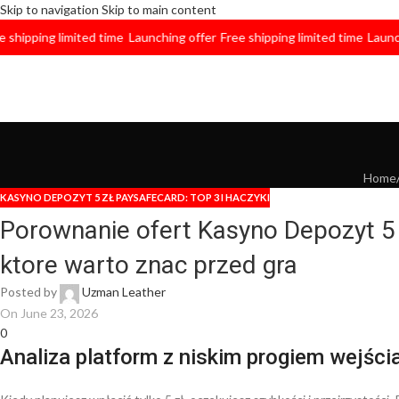
Skip to navigation
Skip to main content
ping limited time
Launching offer
Free shipping limited time
Launching 
Home
KASYNO DEPOZYT 5 ZŁ PAYSAFECARD: TOP 3 I HACZYKI
Porownanie ofert Kasyno Depozyt 5 
ktore warto znac przed gra
Posted by
Uzman Leather
On June 23, 2026
0
Analiza platform z niskim progiem wejści