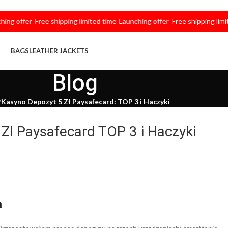
offer
Free shipping limited time
Launching offer
Free shipping limited t
BAGS
LEATHER JACKETS
Blog
/
Kasyno Depozyt 5 Zł Paysafecard: TOP 3 i Haczyki
Zl Paysafecard TOP 3 i Haczyki
a