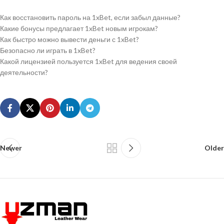
Как восстановить пароль на 1xBet, если забыл данные?
Какие бонусы предлагает 1xBet новым игрокам?
Как быстро можно вывести деньги с 1xBet?
Безопасно ли играть в 1xBet?
Какой лицензией пользуется 1xBet для ведения своей
деятельности?
Newer
Older