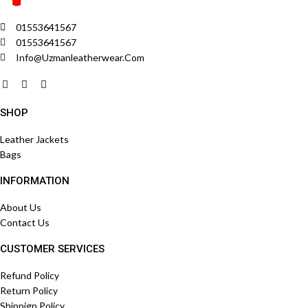
01553641567
01553641567
Info@uzmanleatherwear.com
SHOP
Leather Jackets
Bags
INFORMATION
About Us
Contact Us
CUSTOMER SERVICES
Refund Policy
Return Policy
Shippign Policy