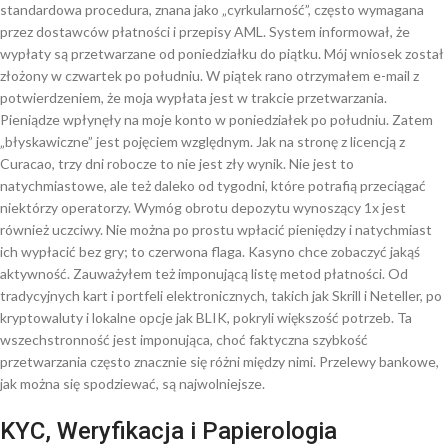
standardowa procedura, znana jako „cyrkularność”, często wymagana
przez dostawców płatności i przepisy AML. System informował, że
wypłaty są przetwarzane od poniedziałku do piątku. Mój wniosek został
złożony w czwartek po południu. W piątek rano otrzymałem e-mail z
potwierdzeniem, że moja wypłata jest w trakcie przetwarzania.
Pieniądze wpłynęły na moje konto w poniedziałek po południu. Zatem
„błyskawiczne” jest pojęciem względnym. Jak na stronę z licencją z
Curacao, trzy dni robocze to nie jest zły wynik. Nie jest to
natychmiastowe, ale też daleko od tygodni, które potrafią przeciągać
niektórzy operatorzy. Wymóg obrotu depozytu wynoszący 1x jest
również uczciwy. Nie można po prostu wpłacić pieniędzy i natychmiast
ich wypłacić bez gry; to czerwona flaga. Kasyno chce zobaczyć jakąś
aktywność. Zauważyłem też imponującą listę metod płatności. Od
tradycyjnych kart i portfeli elektronicznych, takich jak Skrill i Neteller, po
kryptowaluty i lokalne opcje jak BLIK, pokryli większość potrzeb. Ta
wszechstronność jest imponująca, choć faktyczna szybkość
przetwarzania często znacznie się różni między nimi. Przelewy bankowe,
jak można się spodziewać, są najwolniejsze.
KYC, Weryfikacja i Papierologia