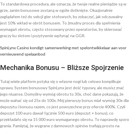
To standardowa procedura, ale oznacza, że twoje realne pieniądze są w
grze, zanim bonusowe zostaną w ogóle dotknięte. Okazjonalnie
zaglądałem też do sekcji gier stołowych, by zobaczyć, jak odczuwalny
jest 10% wkład w obrót bonusem. To żmudny proces dla spełnienia
wymagań obrotu, często stosowany przez operatorów, by skierować
graczy ku slotom i pozytywnie wpłynąć na GGR.
SpinLynx Casino kondigt samenwerking met spelontwikkelaar aan voor
vernieuwend spelaanbod
Mechanika Bonusu – Bliższe Spojrzenie
Tutaj wiele platform potyka się o własne nogi lub celowo komplikuje
sprawy. System bonusowy SpinLynx jest dość typowy, ale musisz znać
jego niuanse. Domyślny wymóg obrotu to 30x, choć dane pokazują, że
może wahać się od 25x do 100x. Mój pierwszy bonus miał wymóg 30x dla
depozytu i bonusu razem, co jest powszechne przy ofercie 400%. Czyli
depozyt 100 euro dawał łącznie 500 euro (depozyt + bonus), co
przekładało się na 15 000 euro wymaganego obrotu. To naprawdę sporo
grania. Pamiętaj, że wygrane z darmowych spinów trafiają prosto na