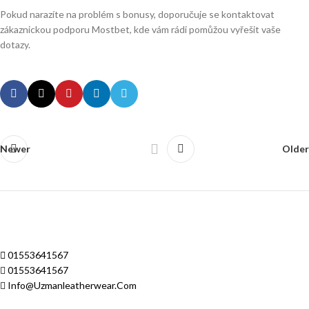
Pokud narazíte na problém s bonusy, doporučuje se kontaktovat
zákaznickou podporu Mostbet, kde vám rádi pomůžou vyřešit vaše
dotazy.
Newer
Older
01553641567
01553641567
Info@uzmanleatherwear.com