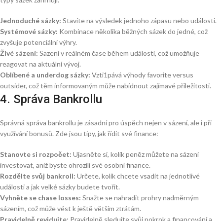
Jednoduché sázky:
Stavíte na výsledek jednoho zápasu nebo události.
Systémové sázky:
Kombinace několika běžných sázek do jedné, což
zvyšuje potenciální výhry.
Živé sázení:
Sazení v reálném čase během událostí, což umožňuje
reagovat na aktuální vývoj.
Oblíbené a underdog sázky:
Vzti1pává výhody favorite versus
outsider, což těm informovaným může nabídnout zajímavé příležitosti.
4. Správa Bankrollu
Správná správa bankrollu je zásadní pro úspěch nejen v sázení, ale i při
využívání bonusů. Zde jsou tipy, jak řídit své finance:
Stanovte si rozpočet:
Ujasněte si, kolik peněz můžete na sázení
investovat, aniž byste ohrozili své osobní finance.
Rozdělte svůj bankroll:
Určete, kolik chcete vsadit na jednotlivé
události a jak velké sázky budete tvořit.
Vyhněte se chase losses:
Snažte se nahradit prohry nadměrným
sázením, což může vést k ještě větším ztrátám.
Pravidelně revidujte:
Pravidelně sledujte svůj pokrok a financování a