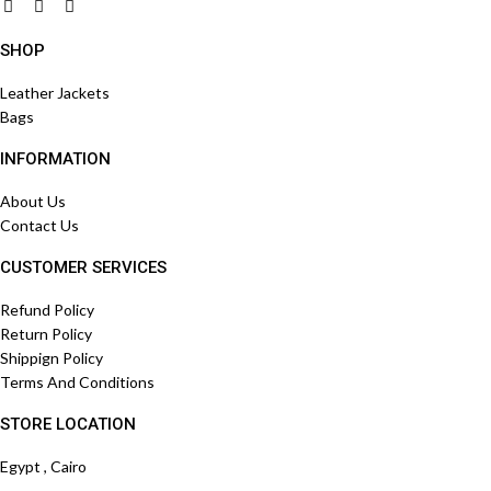
SHOP
Leather Jackets
Bags
INFORMATION
About Us
Contact Us
CUSTOMER SERVICES
Refund Policy
Return Policy
Shippign Policy
Terms And Conditions
STORE LOCATION
Egypt , Cairo