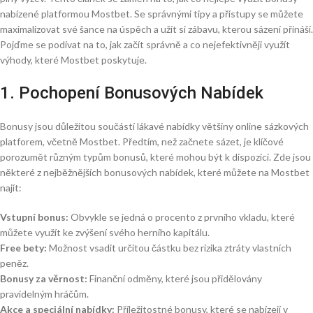
nabízené platformou Mostbet. Se správnými tipy a přístupy se můžete
maximalizovat své šance na úspěch a užít si zábavu, kterou sázení přináší.
Pojďme se podívat na to, jak začít správně a co nejefektivněji využít
výhody, které Mostbet poskytuje.
1. Pochopení Bonusových Nabídek
Bonusy jsou důležitou součástí lákavé nabídky většiny online sázkových
platforem, včetně Mostbet. Předtím, než začnete sázet, je klíčové
porozumět různým typům bonusů, které mohou být k dispozici. Zde jsou
některé z nejběžnějších bonusových nabídek, které můžete na Mostbet
najít:
Vstupní bonus:
Obvykle se jedná o procento z prvního vkladu, které
můžete využít ke zvýšení svého herního kapitálu.
Free bety:
Možnost vsadit určitou částku bez rizika ztráty vlastních
peněz.
Bonusy za věrnost:
Finanční odměny, které jsou přidělovány
pravidelným hráčům.
Akce a speciální nabídky:
Příležitostné bonusy, které se nabízejí v