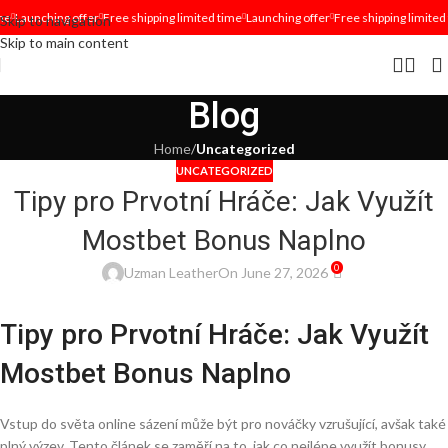
e
Launching offer
Free shipping limited time
Launching offer
Free shipping limited 
Skip to navigation
Skip to main content
Blog
Home
/
Uncategorized
UNCATEGORIZED
Tipy pro Prvotní Hráče: Jak Využít
Mostbet Bonus Naplno
0
Uzman Leather
On June 27, 2026
Tipy pro Prvotní Hráče: Jak Využít
Mostbet Bonus Naplno
Vstup do světa online sázení může být pro nováčky vzrušující, avšak také
plný výzev. Tento článek se zaměří na to, jak co nejlépe využít bonusy