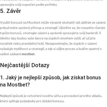
upravujte svůj rozpočet podle potřeby.
5. Závěr
Využití bonusů na Mostbet může výrazně obohatit váš zážitek ze sázení,
pokud máte správný přístup a strategii. Ujistěte se, že rozumíte různým
typům bonusů, strategie sázení a správně spravujete svůj bankroll. S
těmito tipy budou vaše šance na úspěch mnohem vyšší, ať už jste
nováček nebo pravidelný hráč. Nezapomínejte, že úspěch v sázení
vyžaduje trpělivost a strategii, a tak si užijte proces a buďte opatrní s
vašími sázkami
mostbet
.
Nejčastější Dotazy
1. Jaký je nejlepší způsob, jak získat bonus
na Mostbet?
Nejlepší způsob je vytvoření nového účtu a provedení prvního vkladu,
který splňuje požadavky pro získání bonusu.