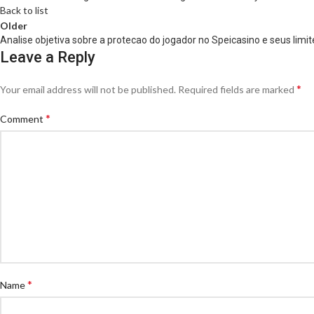
Back to list
Older
Analise objetiva sobre a protecao do jogador no Speicasino e seus limit
Leave a Reply
*
Your email address will not be published.
Required fields are marked
*
Comment
*
Name