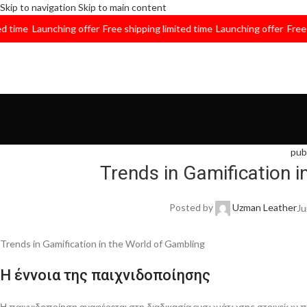
Skip to navigation
Skip to main content
me
Launching offer
Free shipping limited time
Launching offer
Free shipp
pub
Trends in Gamification 
Posted by
Uzman Leather
Ju
Trends in Gamification in the World of Gambling
Η έννοια της παιχνιδοποίησης
Η παιχνιδοποίηση αναφέρεται στη διαδικασία ενσωμάτωσης στοιχείων παι