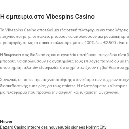
Η εμπειρία στο Vibespins Casino
Το Vibespins Casino αποτελεί μια εξαιρετική πλατφόρμα για τους λάτρε
παιχνιδοποίησης, οι παίκτες μπορούν να απολαύσουν μια μοναδική εμπει
προσφορές, όπως το πακέτο καλωσορίσματος 400% έως €2.500, είναι σχ
Η διαφάνεια στις διαδικασίες και οι εργαλεία υπεύθυνου παιχνιδιού είναι 
μπορούν να απολαύσουν τις αγαπημένες τους επιλογές παιχνιδιού με την α
υποστήριξη πελατών εξασφαλίζει ότι οι χρήστες έχουν τη βοήθεια που χρ
Συνολικά, οι τάσεις της παιχνιδοποίησης στον κόσμο των τυχερών παιχν
διασκεδαστικής εμπειρίας για τους παίκτες. Η πλατφόρμα του Vibespins
μια πλατφόρμα που προάγει την ασφαλή και ευχάριστη ψυχαγωγία.
Newer
Dazard Casino intègre des nouveautés signées Nolimit City