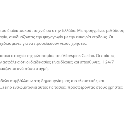
ις του διαδικτυακού παιχνιδιού στην Ελλάδα. Με προηγμένες μεθόδους
ρία, συνδυάζοντας την ψυχαγωγία με την ευκαιρία κέρδους. Οι
εδιασμένες για να προσελκύουν νέους χρήστες.
βασικά στοιχεία της φιλοσοφίας του Vibespins Casino. Οι παίκτες
σφάλεια ότι οι διαδικασίες είναι δίκαιες και υπεύθυνες. Η 24/7
ειάζονται ανά πάσα στιγμή.
ιδιών συμβάλλουν στη δημιουργία μιας πιο ελκυστικής και
 Casino ενσωματώνει αυτές τις τάσεις, προσφέροντας στους χρήστες