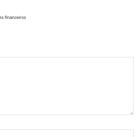
es financeiros