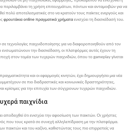
να περιλαμβάνει τη χρήση επιτευγμάτων, πόντων και ανταμοιβών για να
θεί πολύ αποτελεσματικές στο να κρατούν τους παίκτες ενεργούς και
ος
φρουτάκια online πραγματικά χρήματα
ενισχύει τη διασκέδασή του.
ν σε τεχνολογίες παιχνιδοποίησης για να διαφοροποιηθούν από τον
υ ενσωματώνουν την διασκέδαση, οι πλατφόρμες αυτές έχουν τη
εποχή στον τομέα των τυχερών παιχνιδιών, όπου το gameplay γίνεται
ραγματικότητα και οι εφαρμογές κινητών, έχει δημιουργήσει μια νέα
συμμετέχουν σε πιο διαδραστικές και κοινωνικές δραστηριότητες,
αι κρίσιμες για την επιτυχία των σύγχρονων τυχερών παιχνιδιών.
υχερά παιχνίδια
ι αποδειχθεί ότι ενισχύει την αφοσίωση των παικτών. Οι χρήστες
ονός που τους κρατά σε συνεχή αλληλεπίδραση με την πλατφόρμα.
ν παικτών και του καζίνο, καθιστώντας τους πιο επιρρεπείς να