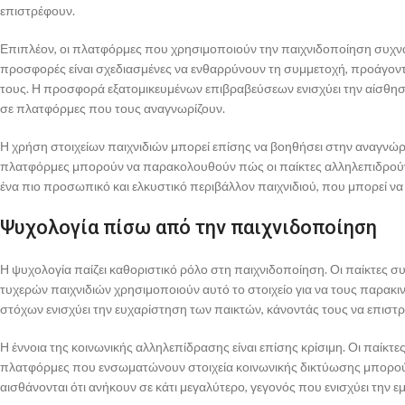
επιστρέφουν.
Επιπλέον, οι πλατφόρμες που χρησιμοποιούν την παιχνιδοποίηση συχ
προσφορές είναι σχεδιασμένες να ενθαρρύνουν τη συμμετοχή, προάγοντας 
τους. Η προσφορά εξατομικευμένων επιβραβεύσεων ενισχύει την αίσθηση τ
σε πλατφόρμες που τους αναγνωρίζουν.
Η χρήση στοιχείων παιχνιδιών μπορεί επίσης να βοηθήσει στην αναγν
πλατφόρμες μπορούν να παρακολουθούν πώς οι παίκτες αλληλεπιδρούν 
ένα πιο προσωπικό και ελκυστικό περιβάλλον παιχνιδιού, που μπορεί να εί
Ψυχολογία πίσω από την παιχνιδοποίηση
Η ψυχολογία παίζει καθοριστικό ρόλο στη παιχνιδοποίηση. Οι παίκτες σ
τυχερών παιχνιδιών χρησιμοποιούν αυτό το στοιχείο για να τους παρακι
στόχων ενισχύει την ευχαρίστηση των παικτών, κάνοντάς τους να επιστ
Η έννοια της κοινωνικής αλληλεπίδρασης είναι επίσης κρίσιμη. Οι παίκτες
πλατφόρμες που ενσωματώνουν στοιχεία κοινωνικής δικτύωσης μπορούν ν
αισθάνονται ότι ανήκουν σε κάτι μεγαλύτερο, γεγονός που ενισχύει την εμ