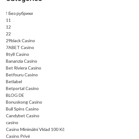
! Без рубрики
11
12
22
29black Casino
7ABET Casino
8ty8 Casino
Bananzia Casino
Bet Riviera Casino
Betfouru Casino
Betlabel
Betportal Casino
BLOG DE
Bonuskong Casino
Bull Spins Casino
Candybet Casino
casino
Casino Minimální Vklad 100 Kč
Casino Privé