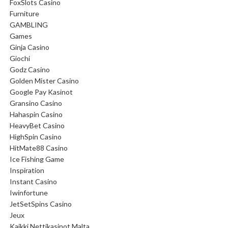
FoxSlots Casino
Furniture
GAMBLING
Games
Ginja Casino
Giochi
Godz Casino
Golden Mister Casino
Google Pay Kasinot
Gransino Casino
Hahaspin Casino
HeavyBet Casino
HighSpin Casino
HitMate88 Casino
Ice Fishing Game
Inspiration
Instant Casino
Iwinfortune
JetSetSpins Casino
Jeux
Kaikki Nettikasinot Malta