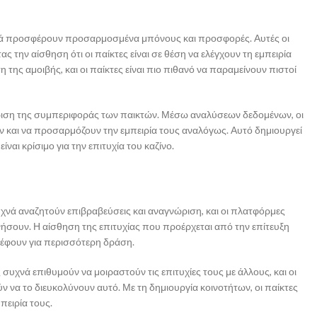
νά προσφέρουν προσαρμοσμένα μπόνους και προσφορές. Αυτές οι
την αίσθηση ότι οι παίκτες είναι σε θέση να ελέγχουν τη εμπειρία
ης αμοιβής, και οι παίκτες είναι πιο πιθανό να παραμείνουν πιστοί
ώριση της συμπεριφοράς των παικτών. Μέσω αναλύσεων δεδομένων, οι
και να προσαρμόζουν την εμπειρία τους αναλόγως. Αυτό δημιουργεί
ναι κρίσιμο για την επιτυχία του καζίνο.
υχνά αναζητούν επιβραβεύσεις και αναγνώριση, και οι πλατφόρμες
νήσουν. Η αίσθηση της επιτυχίας που προέρχεται από την επίτευξη
ρέφουν για περισσότερη δράση.
 συχνά επιθυμούν να μοιραστούν τις επιτυχίες τους με άλλους, και οι
α το διευκολύνουν αυτό. Με τη δημιουργία κοινοτήτων, οι παίκτες
πειρία τους.