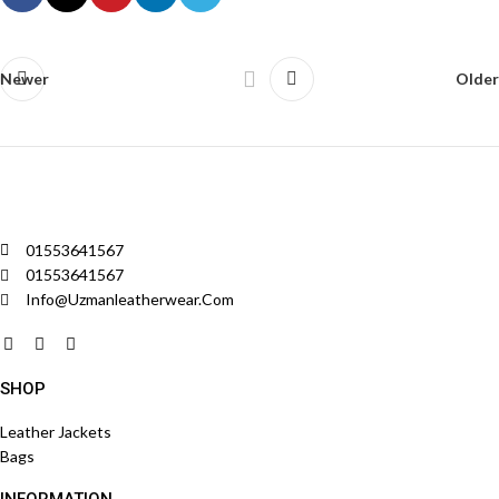
Newer
Older
01553641567
01553641567
Info@uzmanleatherwear.com
SHOP
Leather Jackets
Bags
INFORMATION