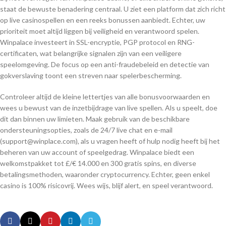
staat de bewuste benadering centraal. U ziet een platform dat zich richt
op live casinospellen en een reeks bonussen aanbiedt. Echter, uw
prioriteit moet altijd liggen bij veiligheid en verantwoord spelen.
Winpalace investeert in SSL-encryptie, PGP protocol en RNG-
certificaten, wat belangrijke signalen zijn van een veiligere
speelomgeving. De focus op een anti-fraudebeleid en detectie van
gokverslaving toont een streven naar spelerbescherming.
Controleer altijd de kleine lettertjes van alle bonusvoorwaarden en
wees u bewust van de inzetbijdrage van live spellen. Als u speelt, doe
dit dan binnen uw limieten. Maak gebruik van de beschikbare
ondersteuningsopties, zoals de 24/7 live chat en e-mail
(support@winplace.com), als u vragen heeft of hulp nodig heeft bij het
beheren van uw account of speelgedrag. Winpalace biedt een
welkomstpakket tot £/€ 14.000 en 300 gratis spins, en diverse
betalingsmethoden, waaronder cryptocurrency. Echter, geen enkel
casino is 100% risicovrij. Wees wijs, blijf alert, en speel verantwoord.