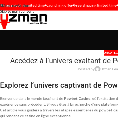
 shipping limited time
Launching offer
Free shipping limited time
Launc
Skip to navigation
Skip to main content
UNCATEG
Accédez à l’univers exaltant de 
Posted by
Uzman Lea
Explorez l’univers captivant de Po
Bienvenue dans le monde fascinant de
Powbet Casino
, où l’excitation
expérience sans précédent. Si vous êtes à la recherche d’une plateforme
Cet article vous guidera à travers les étapes essentielles du
powbet cas
qui rendent ce casino en ligne exceptionnel.