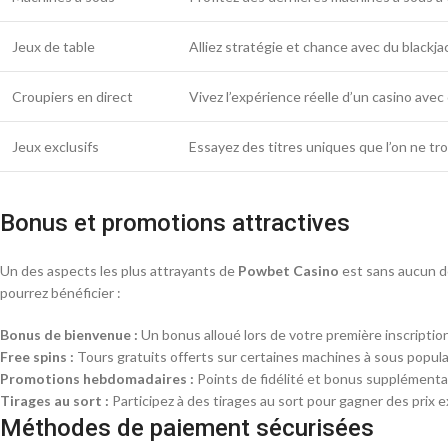
Jeux de table
Alliez stratégie et chance avec du blackjac
Croupiers en direct
Vivez l’expérience réelle d’un casino avec
Jeux exclusifs
Essayez des titres uniques que l’on ne trou
Bonus et promotions attractives
Un des aspects les plus attrayants de
Powbet Casino
est sans aucun do
pourrez bénéficier :
Bonus de bienvenue :
Un bonus alloué lors de votre première inscription
Free spins :
Tours gratuits offerts sur certaines machines à sous popula
Promotions hebdomadaires :
Points de fidélité et bonus supplémenta
Tirages au sort :
Participez à des tirages au sort pour gagner des prix 
Méthodes de paiement sécurisées