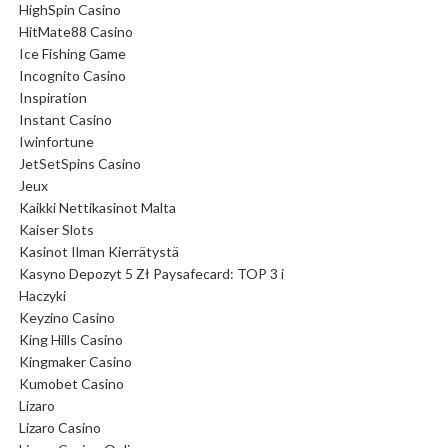
HighSpin Casino
HitMate88 Casino
Ice Fishing Game
Incognito Casino
Inspiration
Instant Casino
Iwinfortune
JetSetSpins Casino
Jeux
Kaikki Nettikasinot Malta
Kaiser Slots
Kasinot Ilman Kierrätystä
Kasyno Depozyt 5 Zł Paysafecard: TOP 3 i
Haczyki
Keyzino Casino
King Hills Casino
Kingmaker Casino
Kumobet Casino
Lizaro
Lizaro Casino