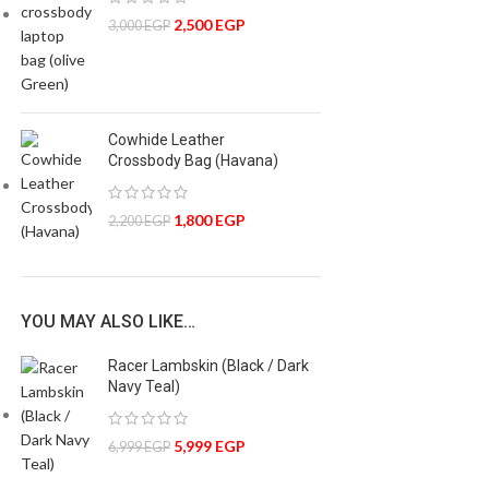
2,500
EGP
3,000
EGP
Cowhide Leather
Crossbody Bag (Havana)
1,800
EGP
2,200
EGP
YOU MAY ALSO LIKE…
Racer Lambskin (Black / Dark
Navy Teal)
5,999
EGP
6,999
EGP