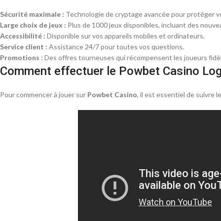
Sécurité maximale :
Technologie de cryptage avancée pour protéger v
Large choix de jeux :
Plus de 1000 jeux disponibles, incluant des nouve
Accessibilité :
Disponible sur vos appareils mobiles et ordinateurs.
Service client :
Assistance 24/7 pour toutes vos questions.
Promotions :
Des offres tourneuses qui récompensent les joueurs fidè
Comment effectuer le Powbet Casino Log
Pour commencer à jouer sur
Powbet Casino
, il est essentiel de suivre