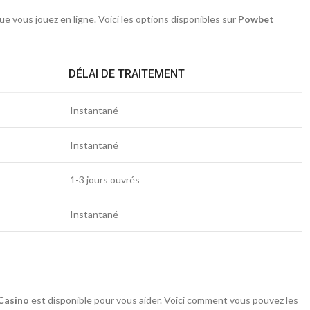
ue vous jouez en ligne. Voici les options disponibles sur
Powbet
DÉLAI DE TRAITEMENT
Instantané
Instantané
1-3 jours ouvrés
Instantané
Casino
est disponible pour vous aider. Voici comment vous pouvez les