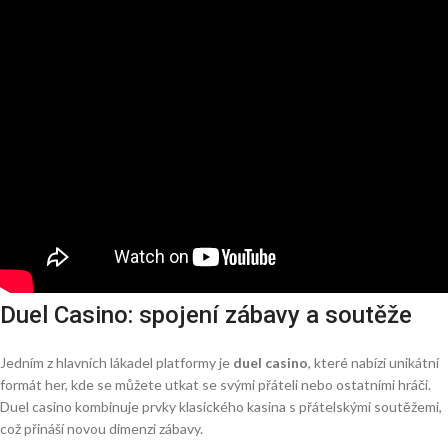
Duel Casino: spojení zábavy a soutěže
Jedním z hlavních lákadel platformy je
duel casino
, které nabízí unikátní
formát her, kde se můžete utkat se svými přáteli nebo ostatními hráči.
Duel casino kombinuje prvky klasického kasina s přátelskými soutěžemi,
což přináší novou dimenzi zábavy.