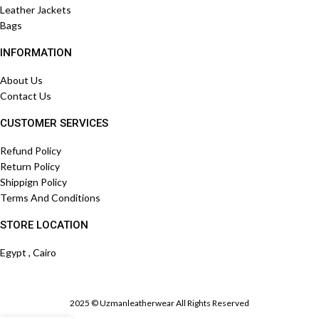
Leather Jackets
Bags
INFORMATION
About Us
Contact Us
CUSTOMER SERVICES
Refund Policy
Return Policy
Shippign Policy
Terms And Conditions
STORE LOCATION
Egypt , Cairo
2025 © Uzmanleatherwear All Rights Reserved