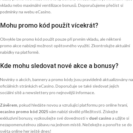
vkladu nebo maximální ventilizace bonusů. Doporučujeme přečíst si
podmínky na webu eCasino.
Mohu promo kód použít vícekrát?
Obvykle lze promo kód použít pouze při prvním vkladu, ale některé
promo akce nabízejí možnost opětovného využití. Zkontrolujte aktuální
nabídky na platformě.
Kde mohu sledovat nové akce a bonusy?
Novinky o akcích, bannery a promo kódy jsou pravidelně aktualizovány na
oficiálních stránkách eCasino. Doporučuje se také sledovat jejich
sociální sítě a newslettery pro nejnovější informace.
Závěrem
, pokud hledáte novou a vzrušující platformu pro online hraní,
ecasino promo kód 2025
vám nabízí skvělé příležitosti. Získejte
exkluzivní bonusy, vyzkoušejte své dovednosti v
duel casino
a užijte si
nezapomenutelnou zábavu na jednom místě. Nečekejte a ponořte se do
světa online her ještě dnes!