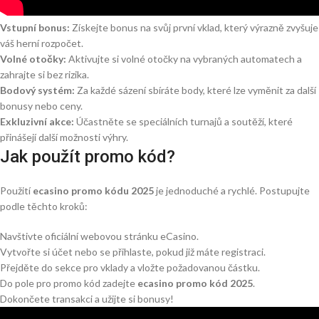
Vstupní bonus:
Získejte bonus na svůj první vklad, který výrazně zvyšuje
váš herní rozpočet.
Volné otočky:
Aktivujte si volné otočky na vybraných automatech a
zahrajte si bez rizika.
Bodový systém:
Za každé sázení sbíráte body, které lze vyměnit za další
bonusy nebo ceny.
Exkluzivní akce:
Účastněte se speciálních turnajů a soutěží, které
přinášejí další možnosti výhry.
Jak použít promo kód?
Použití
ecasino promo kódu 2025
je jednoduché a rychlé. Postupujte
podle těchto kroků:
Navštivte oficiální webovou stránku eCasino.
Vytvořte si účet nebo se přihlaste, pokud již máte registraci.
Přejděte do sekce pro vklady a vložte požadovanou částku.
Do pole pro promo kód zadejte
ecasino promo kód 2025
.
Dokončete transakci a užijte si bonusy!