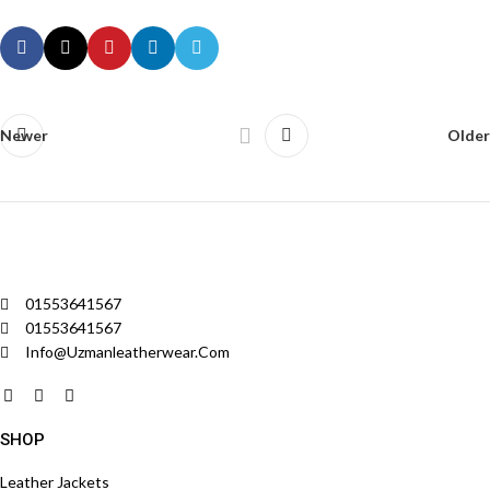
Newer
Older
01553641567
01553641567
Info@uzmanleatherwear.com
SHOP
Leather Jackets