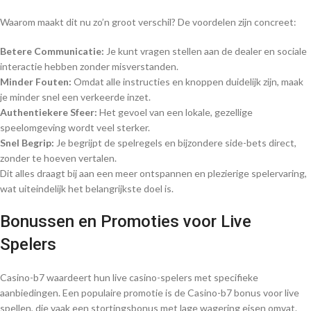
Waarom maakt dit nu zo’n groot verschil? De voordelen zijn concreet:
Betere Communicatie:
Je kunt vragen stellen aan de dealer en sociale
interactie hebben zonder misverstanden.
Minder Fouten:
Omdat alle instructies en knoppen duidelijk zijn, maak
je minder snel een verkeerde inzet.
Authentiekere Sfeer:
Het gevoel van een lokale, gezellige
speelomgeving wordt veel sterker.
Snel Begrip:
Je begrijpt de spelregels en bijzondere side-bets direct,
zonder te hoeven vertalen.
Dit alles draagt bij aan een meer ontspannen en plezierige spelervaring,
wat uiteindelijk het belangrijkste doel is.
Bonussen en Promoties voor Live
Spelers
Casino-b7 waardeert hun live casino-spelers met specifieke
aanbiedingen. Een populaire promotie is de Casino-b7 bonus voor live
spellen, die vaak een stortingsbonus met lage wagering eisen omvat.