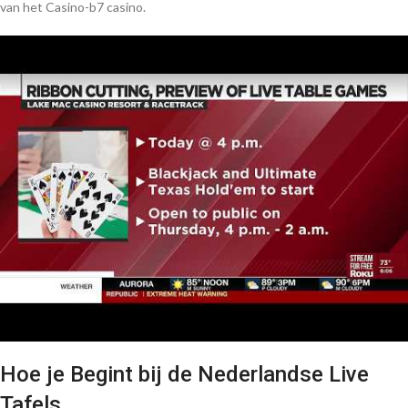
van het Casino-b7 casino.
Hoe je Begint bij de Nederlandse Live
Tafels