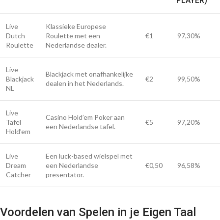
PLAYER)
Live
Klassieke Europese
Dutch
Roulette met een
€1
97,30%
Roulette
Nederlandse dealer.
Live
Blackjack met onafhankelijke
Blackjack
€2
99,50%
dealen in het Nederlands.
NL
Live
Casino Hold’em Poker aan
Tafel
€5
97,20%
een Nederlandse tafel.
Hold’em
Live
Een luck-based wielspel met
Dream
een Nederlandse
€0,50
96,58%
Catcher
presentator.
Voordelen van Spelen in je Eigen Taal