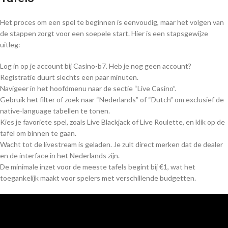
Het proces om een spel te beginnen is eenvoudig, maar het volgen van
de stappen zorgt voor een soepele start. Hier is een stapsgewijze
uitleg:
Log in op je account bij Casino-b7. Heb je nog geen account?
Registratie duurt slechts een paar minuten.
Navigeer in het hoofdmenu naar de sectie “Live Casino”.
Gebruik het filter of zoek naar “Nederlands” of “Dutch” om exclusief de
native-language tabellen te tonen.
Kies je favoriete spel, zoals Live Blackjack of Live Roulette, en klik op de
tafel om binnen te gaan.
Wacht tot de livestream is geladen. Je zult direct merken dat de dealer
en de interface in het Nederlands zijn.
De minimale inzet voor de meeste tafels begint bij €1, wat het
toegankelijk maakt voor spelers met verschillende budgetten.