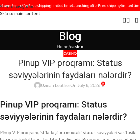
e
Launching offer
Free shipping limited time
Launching offer
Free shipping limited time
Skip to navigation
Skip to main content
Blog
Home
/
casino
CASINO
Pinup VIP proqramı: Status
səviyyələrinin faydaları nələrdir?
0
Uzman Leather
On July 8, 2026
Pinup VIP proqramı: Status
səviyyələrinin faydaları nələrdir?
Pinup VIP proqramı, istifadəçilərə müxtəlif status səviyyələri vasitəsilə
bir sıra üstünlüklər və faydalar təqdim edir. Bu proqram, oyunsevərlərin,