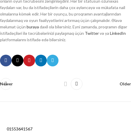
onların oyun təcrübəsini zənginləşdirir. Hər bir statusun özünəxas
faydaları var, bu da istifadəçilərin daha çox əyləncəyə və mükafata nail
olmalarına kömək edir. Hər bir oyunçu, bu proqramın avantajlarından
faydalanmaq və oyun fəaliyyətlərini artırmaq üçün çalışmalıdır. Əlavə
məlumat üçün
buraya
daxil ola bilərsiniz. Eyni zamanda, proqramın digər
istifadəçiləri ilə təcrübələrinizi paylaşmaq üçün
Twitter
və ya
LinkedIn
platformalarını istifadə edə bilərsiniz.
Newer
Older
01553641567