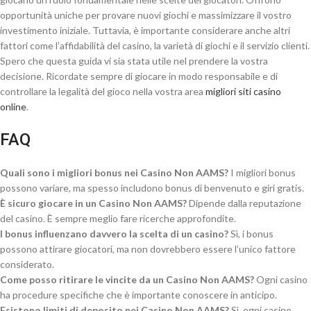
opportunità uniche per provare nuovi giochi e massimizzare il vostro
investimento iniziale. Tuttavia, è importante considerare anche altri
fattori come l’affidabilità del casino, la varietà di giochi e il servizio clienti.
Spero che questa guida vi sia stata utile nel prendere la vostra
decisione. Ricordate sempre di giocare in modo responsabile e di
controllare la legalità del gioco nella vostra area
migliori siti casino
online
.
FAQ
Quali sono i migliori bonus nei Casino Non AAMS?
I migliori bonus
possono variare, ma spesso includono bonus di benvenuto e giri gratis.
È sicuro giocare in un Casino Non AAMS?
Dipende dalla reputazione
del casino. È sempre meglio fare ricerche approfondite.
I bonus influenzano davvero la scelta di un casino?
Sì, i bonus
possono attirare giocatori, ma non dovrebbero essere l’unico fattore
considerato.
Come posso ritirare le vincite da un Casino Non AAMS?
Ogni casino
ha procedure specifiche che è importante conoscere in anticipo.
Esistono limiti di deposito nei Casino Non AAMS?
Sì, ogni casino