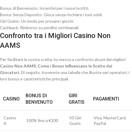
Bonus di Benvenuto: Incentivi per i nuovi iscritti.
Bonus Senza Deposito: Gioca senza rischiare i tuoi soldi.
Giri Gratis: Un modo per provare i giochi.
Cashback: Rimborso su perdite settimanali.
Confronto tra i Migliori Casino Non
AAMS
Per facilitare la vostra scelta, ho messo a confronto alcuni dei migliori
Casino Non AAMS: Come i Bonus Influenzano le Scelte dei
Giocatori
. Di seguito, troverete una tabella che illustra vari operatori, i
loro bonus e caratteristiche principali.
BONUS DI
GIRI
CASINO
PAGAMENTI
BENVENUTO
GRATIS
Casino
50 Giri
Visa, MasterCard,
100% fino a €200
A
Gratis
PayPal