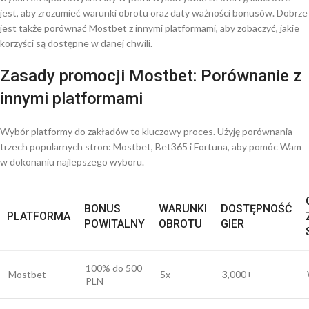
jest, aby zrozumieć warunki obrotu oraz daty ważności bonusów. Dobrze
jest także porównać Mostbet z innymi platformami, aby zobaczyć, jakie
korzyści są dostępne w danej chwili.
Zasady promocji Mostbet: Porównanie z
innymi platformami
Wybór platformy do zakładów to kluczowy proces. Użyję porównania
trzech popularnych stron: Mostbet, Bet365 i Fortuna, aby pomóc Wam
w dokonaniu najlepszego wyboru.
BONUS
WARUNKI
DOSTĘPNOŚĆ
PLATFORMA
POWITALNY
OBROTU
GIER
100% do 500
Mostbet
5x
3,000+
PLN