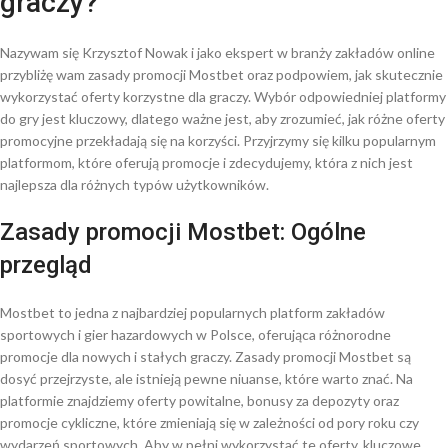
graczy?
Nazywam się Krzysztof Nowak i jako ekspert w branży zakładów online
przybliżę wam zasady promocji Mostbet oraz podpowiem, jak skutecznie
wykorzystać oferty korzystne dla graczy. Wybór odpowiedniej platformy
do gry jest kluczowy, dlatego ważne jest, aby zrozumieć, jak różne oferty
promocyjne przekładają się na korzyści. Przyjrzymy się kilku popularnym
platformom, które oferują promocje i zdecydujemy, która z nich jest
najlepsza dla różnych typów użytkowników.
Zasady promocji Mostbet: Ogólne
przegląd
Mostbet to jedna z najbardziej popularnych platform zakładów
sportowych i gier hazardowych w Polsce, oferująca różnorodne
promocje dla nowych i stałych graczy. Zasady promocji Mostbet są
dosyć przejrzyste, ale istnieją pewne niuanse, które warto znać. Na
platformie znajdziemy oferty powitalne, bonusy za depozyty oraz
promocje cykliczne, które zmieniają się w zależności od pory roku czy
wydarzeń sportowych. Aby w pełni wykorzystać te oferty, kluczowe