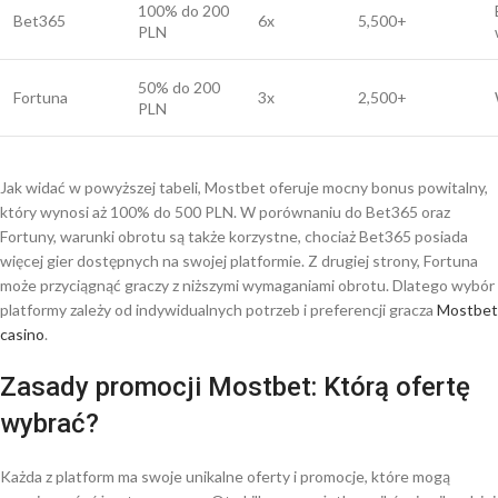
100% do 200
Bet365
6x
5,500+
PLN
50% do 200
Fortuna
3x
2,500+
PLN
Jak widać w powyższej tabeli, Mostbet oferuje mocny bonus powitalny,
który wynosi aż 100% do 500 PLN. W porównaniu do Bet365 oraz
Fortuny, warunki obrotu są także korzystne, chociaż Bet365 posiada
więcej gier dostępnych na swojej platformie. Z drugiej strony, Fortuna
może przyciągnąć graczy z niższymi wymaganiami obrotu. Dlatego wybór
platformy zależy od indywidualnych potrzeb i preferencji gracza
Mostbet
casino
.
Zasady promocji Mostbet: Którą ofertę
wybrać?
Każda z platform ma swoje unikalne oferty i promocje, które mogą