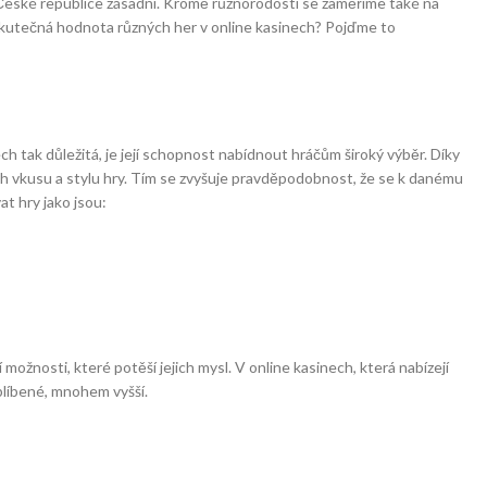
 v České republice zásadní. Kromě různorodosti se zaměříme také na
 skutečná hodnota různých her v online kasinech? Pojďme to
h tak důležitá, je její schopnost nabídnout hráčům široký výběr. Díky
jich vkusu a stylu hry. Tím se zvyšuje pravděpodobnost, že se k danému
at hry jako jsou:
í možnosti, které potěší jejich mysl. V online kasinech, která nabízejí
oblíbené, mnohem vyšší.