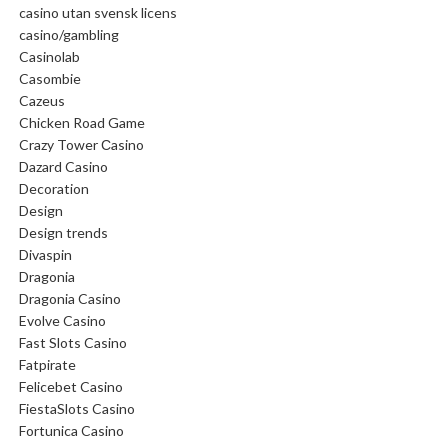
casino utan svensk licens
casino/gambling
Casinolab
Casombie
Cazeus
Chicken Road Game
Crazy Tower Сasino
Dazard Casino
Decoration
Design
Design trends
Divaspin
Dragonia
Dragonia Casino
Evolve Casino
Fast Slots Casino
Fatpirate
Felicebet Casino
FiestaSlots Casino
Fortunica Casino