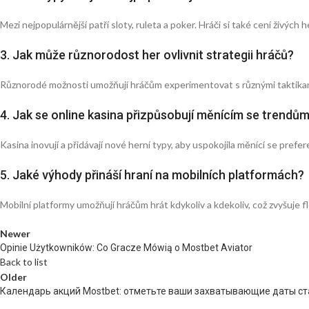
Mezi nejpopulárnější patří sloty, ruleta a poker. Hráči si také cení živých h
3. Jak může různorodost her ovlivnit strategii hráčů?
Různorodé možnosti umožňují hráčům experimentovat s různými taktikam
4. Jak se online kasina přizpůsobují měnícím se trendů
Kasina inovují a přidávají nové herní typy, aby uspokojila měnící se prefe
5. Jaké výhody přináší hraní na mobilních platformách?
Mobilní platformy umožňují hráčům hrát kdykoliv a kdekoliv, což zvyšuje fle
Newer
Opinie Użytkowników: Co Gracze Mówią o Mostbet Aviator
Back to list
Older
Календарь акций Mostbet: отметьте ваши захватывающие даты ст