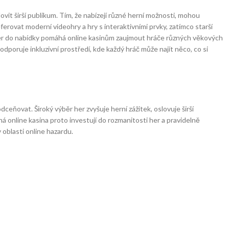
ovit širší publikum. Tím, že nabízejí různé herní možnosti, mohou
erovat moderní videohry a hry s interaktivními prvky, zatímco starší
 her do nabídky pomáhá online kasinům zaujmout hráče různých věkových
odporuje inkluzivní prostředí, kde každý hráč může najít něco, co si
ceňovat. Široký výběr her zvyšuje herní zážitek, oslovuje širší
á online kasina proto investují do rozmanitosti her a pravidelně
v oblasti online hazardu.