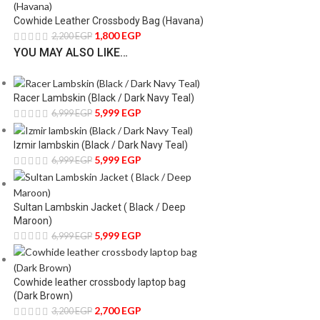
Cowhide Leather Crossbody Bag (Havana)
1,800
EGP
2,200
EGP
YOU MAY ALSO LIKE…
Racer Lambskin (Black / Dark Navy Teal)
5,999
EGP
6,999
EGP
Izmir lambskin (Black / Dark Navy Teal)
5,999
EGP
6,999
EGP
Sultan Lambskin Jacket ( Black / Deep
Maroon)
5,999
EGP
6,999
EGP
Cowhide leather crossbody laptop bag
(Dark Brown)
2,700
EGP
3,200
EGP