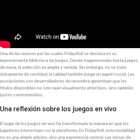
Una de las razones por las cuales FridayRoll se destaca es su
impresionante biblioteca de juegos. Desde tragamonedas hasta juegos
de mesa, la selección es amplia y variada. Sin embargo, no se trata
únicamente de cantidad; la calidad también juega un papel crucial. Las
asociaciones con desarrolladores de renombre garantizan que los
títulos disponibles no solo sean visualmente atractivos, sino también
justos y entretenidos.
Una reflexión sobre los juegos en vivo
El auge de los juegos en vivo ha transformado la manera en que los
jugadores interactúan con la plataforma. En FridayRoll, esta modalidad
no es una simple adición, sino una experiencia central. Las mesas de