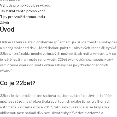
Výhody promo kódu bez vkladu
Jak získat tento promo kód?
Tipy pro využití promo kódu
Závěr
Úvod
Online sázení se stalo oblíbeným způsobem, jak si lidé zpestřují volný čas
a hledají možnosti zisku. Mezi širokou paletou sázkových kanceláří vyniká
22bet
, která nabízí mnoho zajímavých možností, jak hrát a vyhrávat. A co
je ještě lepší, nyní máte šanci využít
22bet promo kód bez vkladu
, který
vám otevře dveře do světa online zábavy bez jakýchkoliv finančních
závazků.
Co je 22bet?
22bet
je dynamická online sázková platforma, která poskytuje hráčům
možnost sázet na širokou škálu sportovních událostí, her a výherních
automatů. Založena v roce 2017, tato sázková kancelář se brzy stala
oblíbenou mezi sázkaři díky své uživatelsky přívětivé platformě a