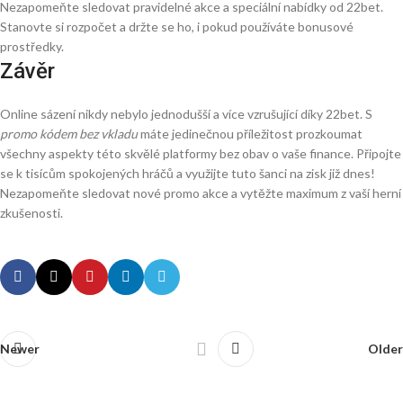
Nezapomeňte sledovat pravidelné akce a speciální nabídky od 22bet.
Stanovte si rozpočet a držte se ho, i pokud používáte bonusové
prostředky.
Závěr
Online sázení nikdy nebylo jednodušší a více vzrušující díky 22bet. S
promo kódem bez vkladu
máte jedinečnou příležitost prozkoumat
všechny aspekty této skvělé platformy bez obav o vaše finance. Připojte
se k tisícům spokojených hráčů a využijte tuto šanci na zisk již dnes!
Nezapomeňte sledovat nové promo akce a vytěžte maximum z vaší herní
zkušenosti.
Newer
Older