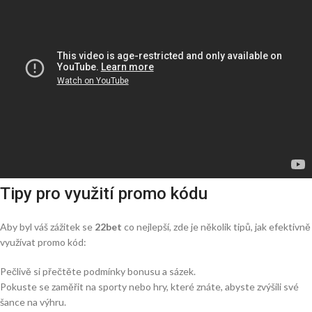
Tipy pro využití promo kódu
Aby byl váš zážitek se
22bet
co nejlepší, zde je několik tipů, jak efektivně
využívat promo kód:
Pečlivě si přečtěte podmínky bonusu a sázek.
Pokuste se zaměřit na sporty nebo hry, které znáte, abyste zvýšili své
šance na výhru.