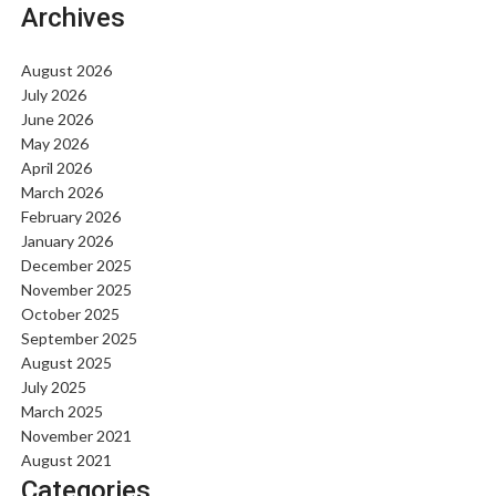
Archives
August 2026
July 2026
June 2026
May 2026
April 2026
March 2026
February 2026
January 2026
December 2025
November 2025
October 2025
September 2025
August 2025
July 2025
March 2025
November 2021
August 2021
Categories