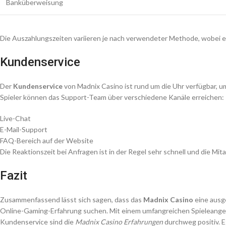
Banküberweisung
Die Auszahlungszeiten variieren je nach verwendeter Methode, wobei e
Kundenservice
Der
Kundenservice
von Madnix Casino ist rund um die Uhr verfügbar, um
Spieler können das Support-Team über verschiedene Kanäle erreichen:
Live-Chat
E-Mail-Support
FAQ-Bereich auf der Website
Die Reaktionszeit bei Anfragen ist in der Regel sehr schnell und die Mit
Fazit
Zusammenfassend lässt sich sagen, dass das
Madnix Casino
eine ausge
Online-Gaming-Erfahrung suchen. Mit einem umfangreichen Spieleange
Kundenservice sind die
Madnix Casino Erfahrungen
durchweg positiv. Eg