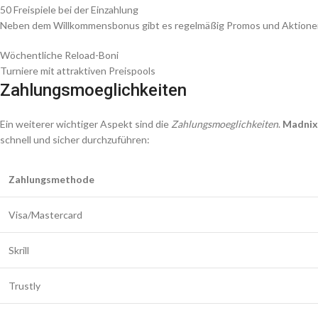
50 Freispiele bei der Einzahlung
Neben dem Willkommensbonus gibt es regelmäßig Promos und Aktionen
Wöchentliche Reload-Boni
Turniere mit attraktiven Preispools
Zahlungsmoeglichkeiten
Ein weiterer wichtiger Aspekt sind die
Zahlungsmoeglichkeiten
.
Madnix
schnell und sicher durchzuführen:
Zahlungsmethode
Visa/Mastercard
Skrill
Trustly