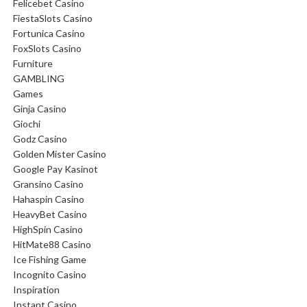
Felicebet Casino
FiestaSlots Casino
Fortunica Casino
FoxSlots Casino
Furniture
GAMBLING
Games
Ginja Casino
Giochi
Godz Casino
Golden Mister Casino
Google Pay Kasinot
Gransino Casino
Hahaspin Casino
HeavyBet Casino
HighSpin Casino
HitMate88 Casino
Ice Fishing Game
Incognito Casino
Inspiration
Instant Casino