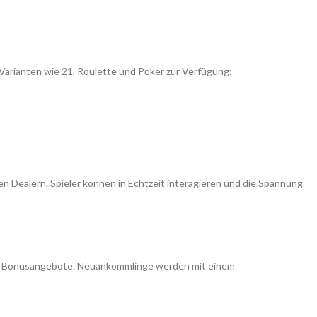
 Varianten wie 21, Roulette und Poker zur Verfügung:
en Dealern. Spieler können in Echtzeit interagieren und die Spannung
n Bonusangebote. Neuankömmlinge werden mit einem