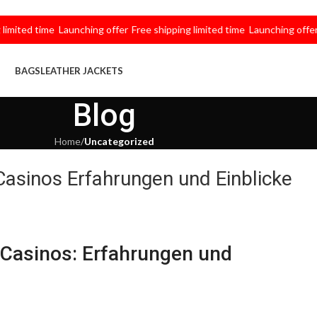
ted time
Launching offer
Free shipping limited time
Launching offer
Free
BAGS
LEATHER JACKETS
Blog
Home
/
Uncategorized
Casinos Erfahrungen und Einblicke
 Casinos: Erfahrungen und