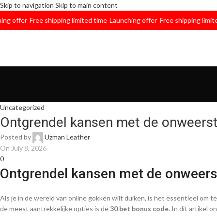
Skip to navigation
Skip to main content
ffer
Free shipping limited time
Launching offer
Free shipping limited ti
Uncategorized
Ontgrendel kansen met de onweers
Posted by
Uzman Leather
On July 8, 2026
0
Ontgrendel kansen met de onweers
Als je in de wereld van online gokken wilt duiken, is het essentieel om 
de meest aantrekkelijke opties is de
30 bet bonus code
. In dit artikel