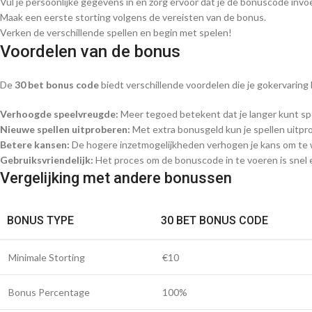
Vul je persoonlijke gegevens in en zorg ervoor dat je de bonuscode inv
Maak een eerste storting volgens de vereisten van de bonus.
Verken de verschillende spellen en begin met spelen!
Voordelen van de bonus
De
30 bet bonus code
biedt verschillende voordelen die je gokervarin
Verhoogde speelvreugde:
Meer tegoed betekent dat je langer kunt spel
Nieuwe spellen uitproberen:
Met extra bonusgeld kun je spellen uitpro
Betere kansen:
De hogere inzetmogelijkheden verhogen je kans om te 
Gebruiksvriendelijk:
Het proces om de bonuscode in te voeren is snel 
Vergelijking met andere bonussen
BONUS TYPE
30 BET BONUS CODE
Minimale Storting
€10
Bonus Percentage
100%