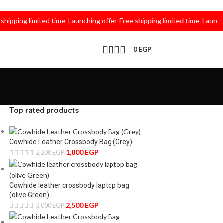
ping limited time
Launching offer
Free shipping limited time
Launching o
0
EGP
Top rated products
Cowhide Leather Crossbody Bag (Grey)
1,800
EGP
2,200
EGP
Cowhide leather crossbody laptop bag
(olive Green)
2,500
EGP
3,000
EGP