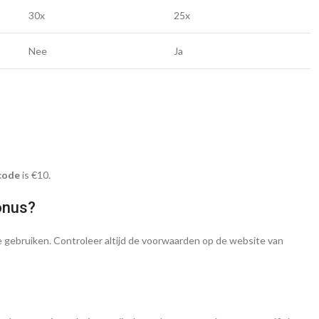
30x
25x
Nee
Ja
code
is €10.
bonus?
e gebruiken. Controleer altijd de voorwaarden op de website van