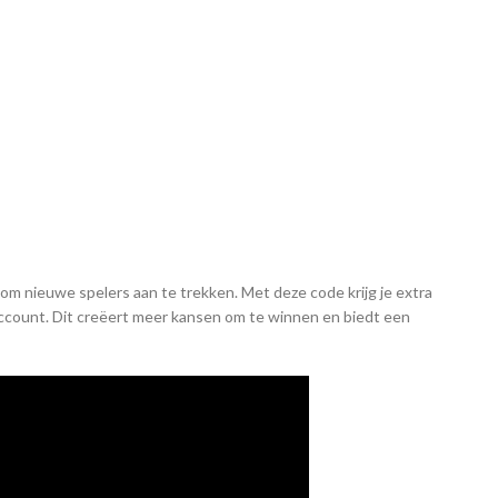
om nieuwe spelers aan te trekken. Met deze code krijg je extra
account. Dit creëert meer kansen om te winnen en biedt een