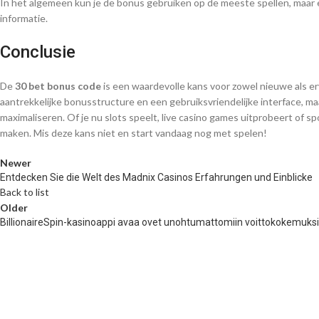
In het algemeen kun je de bonus gebruiken op de meeste spellen, maar 
informatie.
Conclusie
De
30 bet bonus code
is een waardevolle kans voor zowel nieuwe als e
aantrekkelijke bonusstructure en een gebruiksvriendelijke interface, m
maximaliseren. Of je nu slots speelt, live casino games uitprobeert of
maken. Mis deze kans niet en start vandaag nog met spelen!
Newer
Entdecken Sie die Welt des Madnix Casinos Erfahrungen und Einblicke
Back to list
Older
BillionaireSpin-kasinoappi avaa ovet unohtumattomiin voittokokemuksi