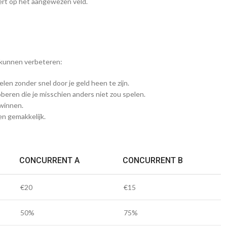
oert op het aangewezen veld.
g kunnen verbeteren:
en zonder snel door je geld heen te zijn.
beren die je misschien anders niet zou spelen.
winnen.
en gemakkelijk.
CONCURRENT A
CONCURRENT B
€20
€15
50%
75%