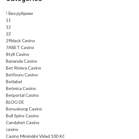
! Без рубрики
11
12
22
29black Casino
7ABET Casino
8ty8 Casino
Bananzia Casino
Bet Riviera Casino
Betfouru Casino
Betlabel
Betmica Casino
Betportal Casino
BLOG DE
Bonuskong Casino
Bull Spins Casino
Candybet Casino
casino
Casino Minimální Vklad 100 Kč