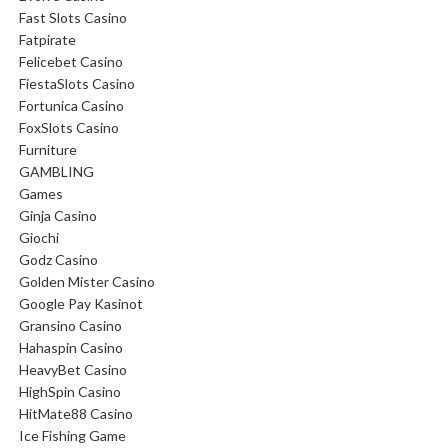
Fast Slots Casino
Fatpirate
Felicebet Casino
FiestaSlots Casino
Fortunica Casino
FoxSlots Casino
Furniture
GAMBLING
Games
Ginja Casino
Giochi
Godz Casino
Golden Mister Casino
Google Pay Kasinot
Gransino Casino
Hahaspin Casino
HeavyBet Casino
HighSpin Casino
HitMate88 Casino
Ice Fishing Game