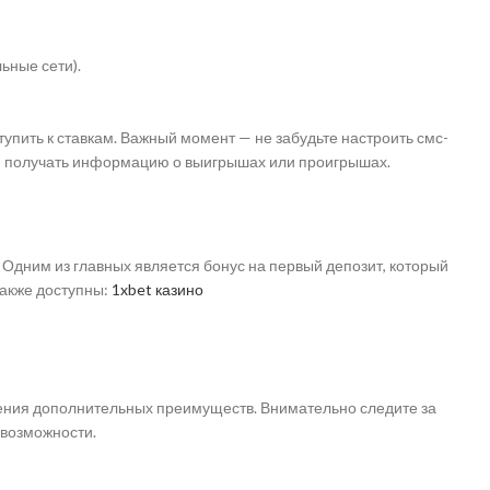
ьные сети).
тупить к ставкам. Важный момент — не забудьте настроить смс-
мя получать информацию о выигрышах или проигрышах.
 Одним из главных является бонус на первый депозит, который
акже доступны:
1xbet казино
чения дополнительных преимуществ. Внимательно следите за
 возможности.