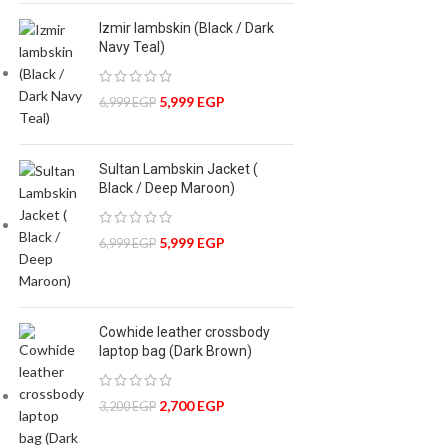
Izmir lambskin (Black / Dark
Navy Teal)
5,999
EGP
6,999
EGP
Sultan Lambskin Jacket (
Black / Deep Maroon)
5,999
EGP
6,999
EGP
Cowhide leather crossbody
laptop bag (Dark Brown)
2,700
EGP
3,200
EGP