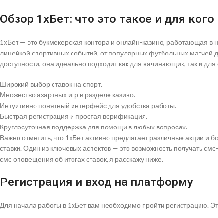
Обзор 1хБет: что это такое и для кого
1хБет — это букмекерская контора и онлайн-казино, работающая в 
линейкой спортивных событий, от популярных футбольных матчей до
доступности, она идеально подходит как для начинающих, так и для
Широкий выбор ставок на спорт.
Множество азартных игр в разделе казино.
Интуитивно понятный интерфейс для удобства работы.
Быстрая регистрация и простая верификация.
Круглосуточная поддержка для помощи в любых вопросах.
Важно отметить, что 1хБет активно предлагает различные акции и б
ставки. Один из ключевых аспектов — это возможность получать смс-
смс оповещения об итогах ставок, я расскажу ниже.
Регистрация и вход на платформу
Для начала работы в 1хБет вам необходимо пройти регистрацию. Это