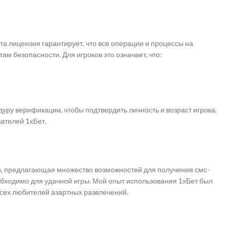
а лицензия гарантирует, что все операции и процессы на
 безопасности. Для игроков это означает, что:
дуру верификации, чтобы подтвердить личность и возраст игрока.
ателей 1хБет.
гр, предлагающая множество возможностей для получения смс-
необходимо для удачной игры. Мой опыт использования 1хБет был
сех любителей азартных развлечений.