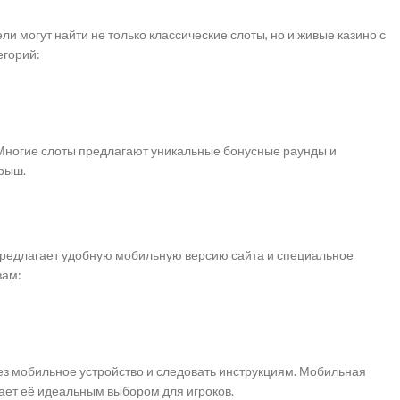
и могут найти не только классические слоты, но и живые казино с
егорий:
 Многие слоты предлагают уникальные бонусные раунды и
грыш.
 предлагает удобную мобильную версию сайта и специальное
вам:
ез мобильное устройство и следовать инструкциям. Мобильная
лает её идеальным выбором для игроков.