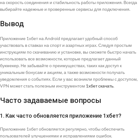
на скорость соединения и стабильность работы приложения. Всегда
выбирайте надежные и проверенные сервисы для подключения.
Вывод
Приложение 1хбет на Android предлагает удобный способ
участвовать в ставках на спорт и азартных играх. Следуя простым
инструкциям по скачиванию и установке, вы сможете быстро начать
использовать все возможности, которые предлагает данный
букмекер. Не забывайте о преимуществах, таких как доступ к
уникальным бонусам и акциям, а также возможности получать
уведомления о событиях. Если у вас возникли проблемы с доступом,
VPN может стать полезным инструментом
1хбет скачать
.
Часто задаваемые вопросы
1. Как часто обновляется приложение 1хбет?
Приложение 1хбет обновляется регулярно, чтобы обеспечить
пользователей улучшениями и исправлениями ошибок.