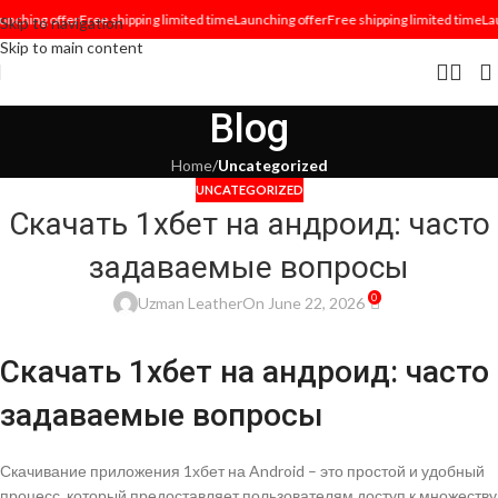
nching offer
Free shipping limited time
Launching offer
Free shipping limited time
Laun
Skip to navigation
Skip to main content
Blog
Home
/
Uncategorized
UNCATEGORIZED
Скачать 1хбет на андроид: часто
задаваемые вопросы
0
Uzman Leather
On June 22, 2026
Скачать 1хбет на андроид: часто
задаваемые вопросы
Скачивание приложения 1хбет на Android – это простой и удобный
процесс, который предоставляет пользователям доступ к множеству