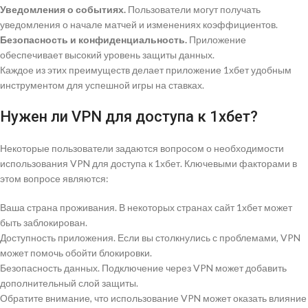
Уведомления о событиях.
Пользователи могут получать
уведомления о начале матчей и изменениях коэффициентов.
Безопасность и конфиденциальность.
Приложение
обеспечивает высокий уровень защиты данных.
Каждое из этих преимуществ делает приложение 1хбет удобным
инструментом для успешной игры на ставках.
Нужен ли VPN для доступа к 1хбет?
Некоторые пользователи задаются вопросом о необходимости
использования VPN для доступа к 1хбет. Ключевыми факторами в
этом вопросе являются:
Ваша страна проживания. В некоторых странах сайт 1хбет может
быть заблокирован.
Доступность приложения. Если вы столкнулись с проблемами, VPN
может помочь обойти блокировки.
Безопасность данных. Подключение через VPN может добавить
дополнительный слой защиты.
Обратите внимание, что использование VPN может оказать влияние