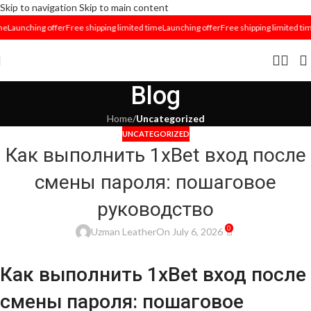
Skip to navigation
Skip to main content
e
Launching offer
Free shipping limited time
Launching offer
Free shipping limited tim
Blog
Home
/
Uncategorized
UNCATEGORIZED
Как выполнить 1xBet вход после
смены пароля: пошаговое
руководство
0
Uzman Leather
On July 6, 2026
Как выполнить 1xBet вход после
смены пароля: пошаговое