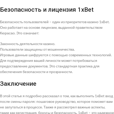
Безопасность и лицензия 1xBet
Безопасность пользователей – один из приоритетов казино 1xBet.
Оно работает на основе лицензии, выданной правительством
Кюрасао. Это означает:
Законность деятельности казино.
Пользователи защищены от мошенничества.
Игровые данные шифруются с помощью современных технологий.
Для подтверждения вашей личности может потребоваться
предоставление документов. Это стандартная практика для
обеспечения безопасности и прозрачности.
Заключение
В этой статье я подробно рассказал о том, как выполнить 1xBet вход
после смены пароля: пошаговое руководство, которое поможет вам
не запутаться в процессе. Также я рассмотрел важные аспекты,
такие как регистрация, бонусы и безопасность. 1xBet – это надежное