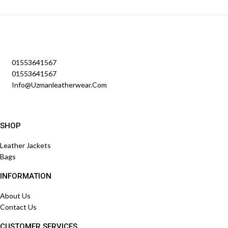
01553641567
01553641567
Info@uzmanleatherwear.com
SHOP
Leather Jackets
Bags
INFORMATION
About Us
Contact Us
CUSTOMER SERVICES