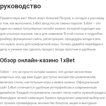
руководство
Приветствую вас! Меня зовут Алексей Петров, и сегодня я расскажу
о том, как выполнить 1xBet вход после смены пароля. 1xBet – это
один из самых популярных онлайн-казино, который подходит как
для опытных игроков, так и для новичков. В этой статье я подробно
разберу функционал сайта, регистрацию, процедуры входа и все,
что нужно знать для комфортной игры. Теперь давайте перейдем к
делу и узнаем, как сделать процесс входа простым и удобным.
Обзор онлайн-казино 1xBet
1xBet – это не просто онлайн-казино, это целая экосистема
азартных игр, где вам будет доступно множество развлечений,
включая слоты, настольные игры и живое казино. Официальный
сайт 1xBet отличается удобным интерфейсом и современным
дизайном. Каждый пользователь сможет легко найти нужный раздел,
благодаря четкой навигации. Казино предлагает широкий выбор игр
от лучших провайдеров, множество бонусов, акции и выгодные