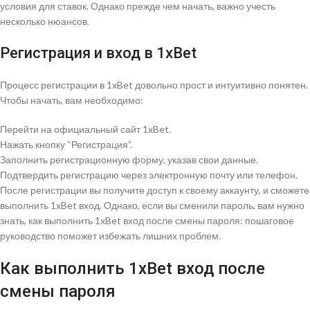
условия для ставок. Однако прежде чем начать, важно учесть
несколько нюансов.
Регистрация и вход в 1xBet
Процесс регистрации в 1xBet довольно прост и интуитивно понятен.
Чтобы начать, вам необходимо:
Перейти на официальный сайт 1xBet.
Нажать кнопку “Регистрация”.
Заполнить регистрационную форму, указав свои данные.
Подтвердить регистрацию через электронную почту или телефон.
После регистрации вы получите доступ к своему аккаунту, и сможете
выполнить 1xBet вход. Однако, если вы сменили пароль, вам нужно
знать, как выполнить 1xBet вход после смены пароля: пошаговое
руководство поможет избежать лишних проблем.
Как выполнить 1xBet вход после
смены пароля